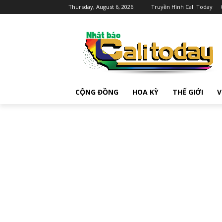
Thursday, August 6, 2026
Truyền Hình Cali Today
CỘNG ĐỒNG
HOA KỲ
THẾ GIỚI
V