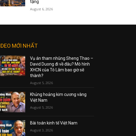
tặng
August 6, 2026
IDEO MỚI NHẤT
Vụ án tham nhũng Sheng Thao –
David Duong đi về đâu? Mô hình
XHCN của Tô Lâm bao giờ sẽ
thành?
August 5, 2026
Khủng hoảng kim cương vàng
Việt Nam
August 5, 2026
Bài toán kinh tế Việt Nam
August 3, 2026