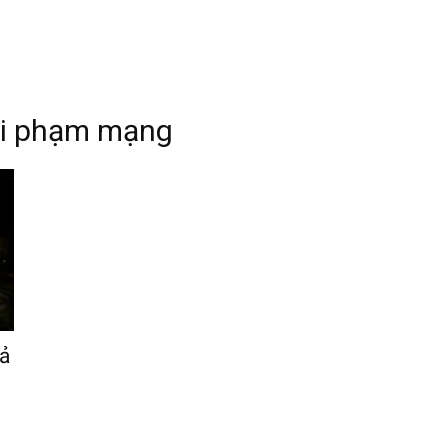
ội phạm mạng
iả