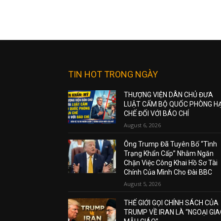
TIN HOT TRONG NGÀY
THƯỢNG VIỆN DÂN CHỦ ĐƯA
LUẬT CẤM BỘ QUỐC PHÒNG H
CHẾ ĐỐI VỚI BÁO CHÍ
August 6, 2026
Ông Trump Đã Tuyên Bố “Tình
Trạng Khẩn Cấp” Nhằm Ngăn
Chặn Việc Công Khai Hồ Sơ Tài
Chính Của Mình Cho Đài BBC
August 5, 2026
THẾ GIỚI GỌI CHÍNH SÁCH CỦA
TRUMP VỀ IRAN LÀ “NGOẠI GI