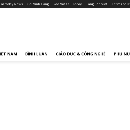
Calitoday News
Cõi Vĩnh Hằng
Rao Vặt Cali Today
Làng Báo Việt
Terms of U
IỆT NAM
BÌNH LUẬN
GIÁO DỤC & CÔNG NGHỆ
PHỤ N