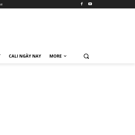
se
Ữ
CALI NGÀY NAY
MORE