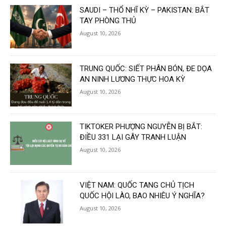
SAUDI – THỔ NHĨ KỲ – PAKISTAN: BẮT
TAY PHÒNG THỦ
August 10, 2026
TRUNG QUỐC: SIẾT PHÂN BÓN, ĐE DỌA
AN NINH LƯƠNG THỰC HOA KỲ
August 10, 2026
TIKTOKER PHƯỢNG NGUYỄN BỊ BẮT:
ĐIỀU 331 LẠI GÂY TRANH LUẬN
August 10, 2026
VIỆT NAM: QUỐC TANG CHỦ TỊCH
QUỐC HỘI LÀO, BAO NHIÊU Ý NGHĨA?
August 10, 2026