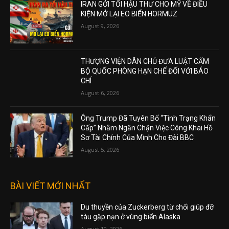
IRAN GỞI TỐI HẬU THƯ CHO MỸ VỀ ĐIỀU
KIỆN MỞ LẠI EO BIỂN HORMUZ
August 9, 2026
THƯỢNG VIỆN DÂN CHỦ ĐƯA LUẬT CẤM
BỘ QUỐC PHÒNG HẠN CHẾ ĐỐI VỚI BÁO
CHÍ
August 6, 2026
Ông Trump Đã Tuyên Bố “Tình Trạng Khẩn
Cấp” Nhằm Ngăn Chặn Việc Công Khai Hồ
Sơ Tài Chính Của Mình Cho Đài BBC
August 5, 2026
BÀI VIẾT MỚI NHẤT
Du thuyền của Zuckerberg từ chối giúp đỡ
tàu gặp nạn ở vùng biển Alaska
August 10, 2026