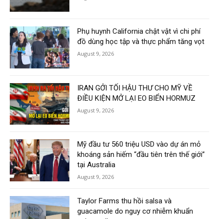
Phụ huynh California chật vật vì chi phí
đồ dùng học tập và thực phẩm tăng vọt
August 9, 2026
IRAN GỞI TỐI HẬU THƯ CHO MỸ VỀ
ĐIỀU KIỆN MỞ LẠI EO BIỂN HORMUZ
August 9, 2026
Mỹ đầu tư 560 triệu USD vào dự án mỏ
khoáng sản hiếm “đầu tiên trên thế giới”
tại Australia
August 9, 2026
Taylor Farms thu hồi salsa và
guacamole do nguy cơ nhiễm khuẩn