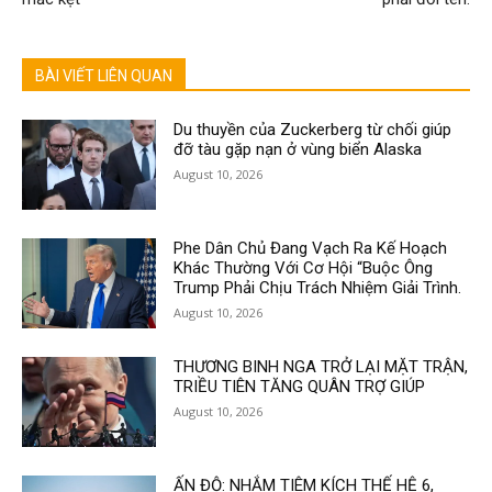
BÀI VIẾT LIÊN QUAN
Du thuyền của Zuckerberg từ chối giúp
đỡ tàu gặp nạn ở vùng biển Alaska
August 10, 2026
Phe Dân Chủ Đang Vạch Ra Kế Hoạch
Khác Thường Với Cơ Hội “Buộc Ông
Trump Phải Chịu Trách Nhiệm Giải Trình.
August 10, 2026
THƯƠNG BINH NGA TRỞ LẠI MẶT TRẬN,
TRIỀU TIÊN TĂNG QUÂN TRỢ GIÚP
August 10, 2026
ẤN ĐỘ: NHẮM TIÊM KÍCH THẾ HỆ 6,