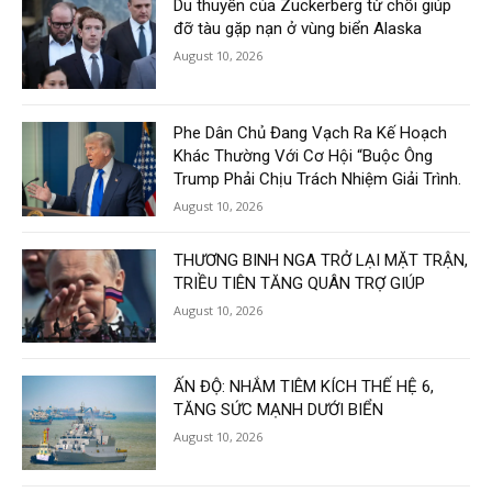
Du thuyền của Zuckerberg từ chối giúp
đỡ tàu gặp nạn ở vùng biển Alaska
August 10, 2026
Phe Dân Chủ Đang Vạch Ra Kế Hoạch
Khác Thường Với Cơ Hội “Buộc Ông
Trump Phải Chịu Trách Nhiệm Giải Trình.
August 10, 2026
THƯƠNG BINH NGA TRỞ LẠI MẶT TRẬN,
TRIỀU TIÊN TĂNG QUÂN TRỢ GIÚP
August 10, 2026
ẤN ĐỘ: NHẮM TIÊM KÍCH THẾ HỆ 6,
TĂNG SỨC MẠNH DƯỚI BIỂN
August 10, 2026