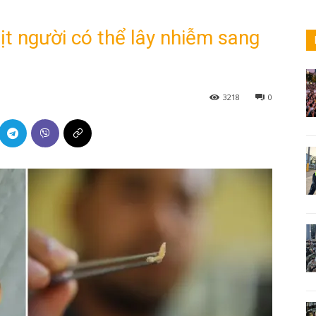
ịt người có thể lây nhiễm sang
3218
0