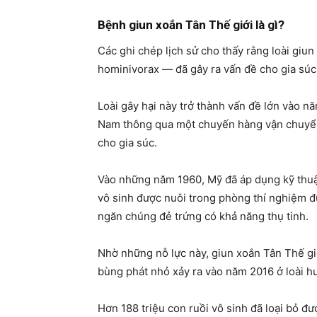
Bệnh giun xoắn Tân Thế giới là gì?
Các ghi chép lịch sử cho thấy rằng loài giu
hominivorax — đã gây ra vấn đề cho gia súc
Loài gây hại này trở thành vấn đề lớn vào 
Nam thông qua một chuyến hàng vận chuyển 
cho gia súc.
Vào những năm 1960, Mỹ đã áp dụng kỹ thuật
vô sinh được nuôi trong phòng thí nghiệm đư
ngăn chúng đẻ trứng có khả năng thụ tinh.
Nhờ những nỗ lực này, giun xoắn Tân Thế giớ
bùng phát nhỏ xảy ra vào năm 2016 ở loài h
Hơn 188 triệu con ruồi vô sinh đã loại bỏ 