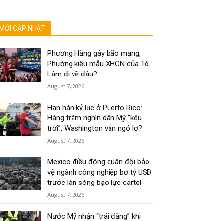
MỚI CẬP NHẬT
Phương Hằng gây bão mạng,
Phường kiểu mẫu XHCN của Tô
Lâm đi về đâu?
August 7, 2026
Hạn hán kỷ lục ở Puerto Rico:
Hàng trăm nghìn dân Mỹ “kêu
trời”, Washington vẫn ngó lơ?
August 7, 2026
Mexico điều động quân đội bảo
vệ ngành công nghiệp bơ tỷ USD
trước làn sóng bạo lực cartel
August 7, 2026
Nước Mỹ nhận “trái đắng” khi