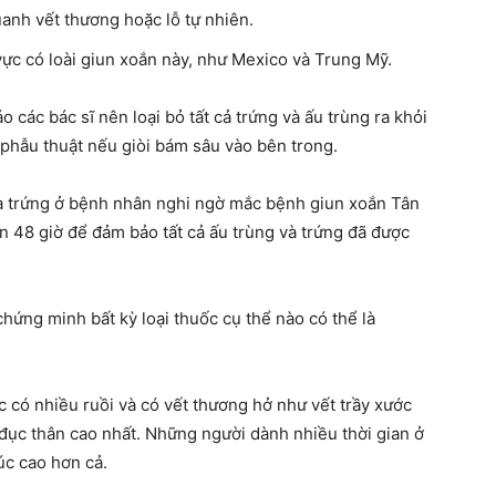
anh vết thương hoặc lỗ tự nhiên.
vực có loài giun xoắn này, như Mexico và Trung Mỹ.
các bác sĩ nên loại bỏ tất cả trứng và ấu trùng ra khỏi
 phẫu thuật nếu giòi bám sâu vào bên trong.
g và trứng ở bệnh nhân nghi ngờ mắc bệnh giun xoắn Tân
ến 48 giờ để đảm bảo tất cả ấu trùng và trứng đã được
hứng minh bất kỳ loại thuốc cụ thể nào có thể là
 có nhiều ruồi và có vết thương hở như vết trầy xước
i đục thân cao nhất. Những người dành nhiều thời gian ở
úc cao hơn cả.