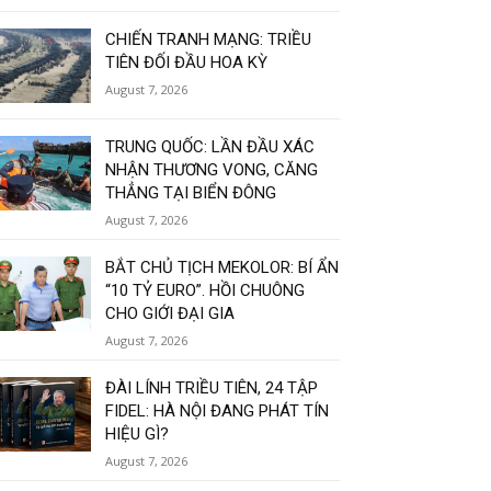
CHIẾN TRANH MẠNG: TRIỀU
TIÊN ĐỐI ĐẦU HOA KỲ
August 7, 2026
TRUNG QUỐC: LẦN ĐẦU XÁC
NHẬN THƯƠNG VONG, CĂNG
THẲNG TẠI BIỂN ĐÔNG
August 7, 2026
BẮT CHỦ TỊCH MEKOLOR: BÍ ẨN
“10 TỶ EURO”. HỒI CHUÔNG
CHO GIỚI ĐẠI GIA
August 7, 2026
ĐÀI LÍNH TRIỀU TIÊN, 24 TẬP
FIDEL: HÀ NỘI ĐANG PHÁT TÍN
HIỆU GÌ?
August 7, 2026