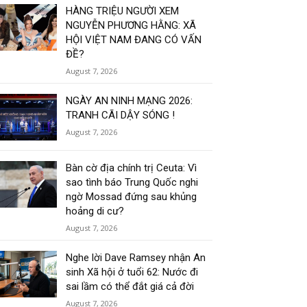
HÀNG TRIỆU NGƯỜI XEM
NGUYỄN PHƯƠNG HẰNG: XÃ
HỘI VIỆT NAM ĐANG CÓ VẤN
ĐỀ?
August 7, 2026
NGÀY AN NINH MẠNG 2026:
TRANH CÃI DẬY SÓNG !
August 7, 2026
Bàn cờ địa chính trị Ceuta: Vì
sao tình báo Trung Quốc nghi
ngờ Mossad đứng sau khủng
hoảng di cư?
August 7, 2026
Nghe lời Dave Ramsey nhận An
sinh Xã hội ở tuổi 62: Nước đi
sai lầm có thể đắt giá cả đời
August 7, 2026