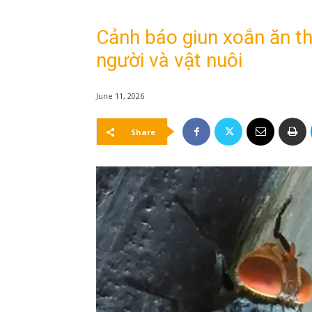
Cảnh báo giun xoắn ăn th
người và vật nuôi
June 11, 2026
Share