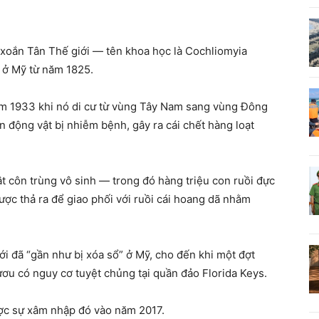
n xoắn Tân Thế giới — tên khoa học là Cochliomyia
 ở Mỹ từ năm 1825.
năm 1933 khi nó di cư từ vùng Tây Nam sang vùng Đông
động vật bị nhiễm bệnh, gây ra cái chết hàng loạt
 côn trùng vô sinh — trong đó hàng triệu con ruồi đực
ợc thả ra để giao phối với ruồi cái hoang dã nhằm
i đã “gần như bị xóa sổ” ở Mỹ, cho đến khi một đợt
ươu có nguy cơ tuyệt chủng tại quần đảo Florida Keys.
được sự xâm nhập đó vào năm 2017.