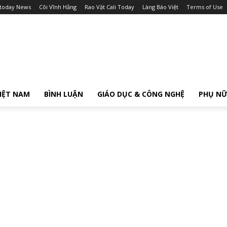
itoday News
Cõi Vĩnh Hằng
Rao Vặt Cali Today
Làng Báo Việt
Terms of Use
IỆT NAM
BÌNH LUẬN
GIÁO DỤC & CÔNG NGHỆ
PHỤ N