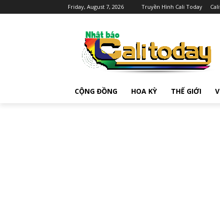
Friday, August 7, 2026
Truyền Hình Cali Today
Cal
CỘNG ĐỒNG
HOA KỲ
THẾ GIỚI
V