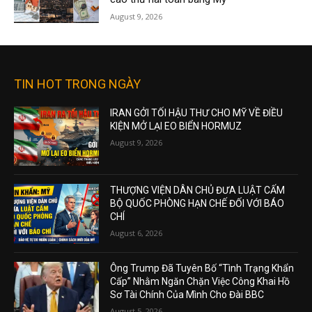
August 9, 2026
TIN HOT TRONG NGÀY
IRAN GỞI TỐI HẬU THƯ CHO MỸ VỀ ĐIỀU
KIỆN MỞ LẠI EO BIỂN HORMUZ
August 9, 2026
THƯỢNG VIỆN DÂN CHỦ ĐƯA LUẬT CẤM
BỘ QUỐC PHÒNG HẠN CHẾ ĐỐI VỚI BÁO
CHÍ
August 6, 2026
Ông Trump Đã Tuyên Bố “Tình Trạng Khẩn
Cấp” Nhằm Ngăn Chặn Việc Công Khai Hồ
Sơ Tài Chính Của Mình Cho Đài BBC
August 5, 2026