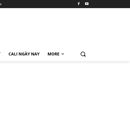
e
Ữ
CALI NGÀY NAY
MORE