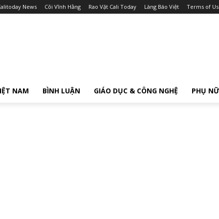
alitoday News
Cõi Vĩnh Hằng
Rao Vặt Cali Today
Làng Báo Việt
Terms of Us
IỆT NAM
BÌNH LUẬN
GIÁO DỤC & CÔNG NGHỆ
PHỤ N