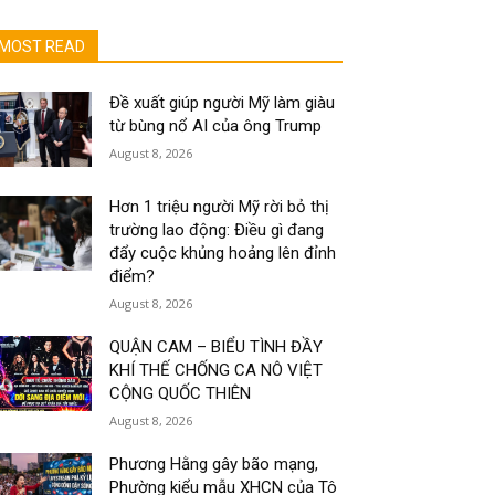
MOST READ
Đề xuất giúp người Mỹ làm giàu
từ bùng nổ AI của ông Trump
August 8, 2026
Hơn 1 triệu người Mỹ rời bỏ thị
trường lao động: Điều gì đang
đẩy cuộc khủng hoảng lên đỉnh
điểm?
August 8, 2026
QUẬN CAM – BIỂU TÌNH ĐẦY
KHÍ THẾ CHỐNG CA NÔ VIỆT
CỘNG QUỐC THIÊN
August 8, 2026
Phương Hằng gây bão mạng,
Phường kiểu mẫu XHCN của Tô