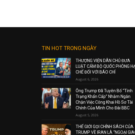
TIN HOT TRONG NGÀY
THƯỢNG VIỆN DÂN CHỦ ĐƯA
LUẬT CẤM BỘ QUỐC PHÒNG H
CHẾ ĐỐI VỚI BÁO CHÍ
August 6, 2026
Ông Trump Đã Tuyên Bố “Tình
Trạng Khẩn Cấp” Nhằm Ngăn
Chặn Việc Công Khai Hồ Sơ Tài
Chính Của Mình Cho Đài BBC
August 5, 2026
THẾ GIỚI GỌI CHÍNH SÁCH CỦA
TRUMP VỀ IRAN LÀ “NGOẠI GI