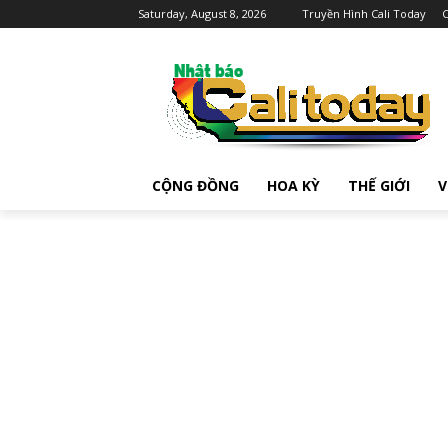
Saturday, August 8, 2026
Truyền Hình Cali Today
C
CỘNG ĐỒNG
HOA KỲ
THẾ GIỚI
V