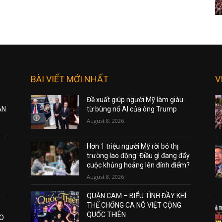
BÀI VIẾT MỚI NHẤT
V
Đề xuất giúp người Mỹ làm giàu
ẠN
từ bùng nổ AI của ông Trump
August 8, 2026
Hơn 1 triệu người Mỹ rời bỏ thị
trường lao động: Điều gì đang đẩy
cuộc khủng hoảng lên đỉnh điểm?
August 8, 2026
QUẬN CAM – BIỂU TÌNH ĐẦY KHÍ
THẾ CHỐNG CA NÔ VIỆT CỘNG
QUỐC THIÊN
AO