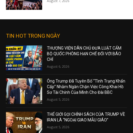
August 7, 2026
TIN HOT TRONG NGÀY
THƯỢNG VIỆN DÂN CHỦ ĐƯA LUẬT CẤM
BỘ QUỐC PHÒNG HẠN CHẾ ĐỐI VỚI BÁO
CHÍ
August 6, 2026
Ông Trump Đã Tuyên Bố “Tình Trạng Khẩn
Cấp” Nhằm Ngăn Chặn Việc Công Khai Hồ
Sơ Tài Chính Của Mình Cho Đài BBC
August 5, 2026
THẾ GIỚI GỌI CHÍNH SÁCH CỦA TRUMP VỀ
IRAN LÀ “NGOẠI GIAO MẪU GIÁO”
August 5, 2026