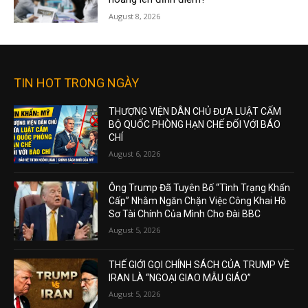
August 8, 2026
TIN HOT TRONG NGÀY
THƯỢNG VIỆN DÂN CHỦ ĐƯA LUẬT CẤM
BỘ QUỐC PHÒNG HẠN CHẾ ĐỐI VỚI BÁO
CHÍ
August 6, 2026
Ông Trump Đã Tuyên Bố “Tình Trạng Khẩn
Cấp” Nhằm Ngăn Chặn Việc Công Khai Hồ
Sơ Tài Chính Của Mình Cho Đài BBC
August 5, 2026
THẾ GIỚI GỌI CHÍNH SÁCH CỦA TRUMP VỀ
IRAN LÀ “NGOẠI GIAO MẪU GIÁO”
August 5, 2026