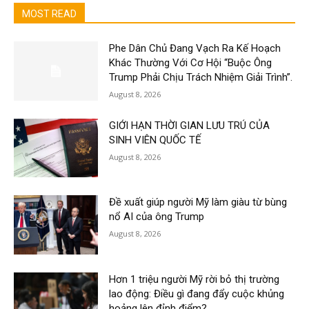
MOST READ
Phe Dân Chủ Đang Vạch Ra Kế Hoạch
Khác Thường Với Cơ Hội “Buộc Ông
Trump Phải Chịu Trách Nhiệm Giải Trình”.
August 8, 2026
GIỚI HẠN THỜI GIAN LƯU TRÚ CỦA
SINH VIÊN QUỐC TẾ
August 8, 2026
Đề xuất giúp người Mỹ làm giàu từ bùng
nổ AI của ông Trump
August 8, 2026
Hơn 1 triệu người Mỹ rời bỏ thị trường
lao động: Điều gì đang đẩy cuộc khủng
hoảng lên đỉnh điểm?