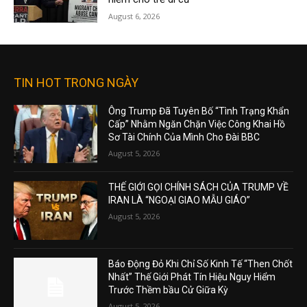
August 6, 2026
TIN HOT TRONG NGÀY
Ông Trump Đã Tuyên Bố “Tình Trạng Khẩn
Cấp” Nhằm Ngăn Chặn Việc Công Khai Hồ
Sơ Tài Chính Của Mình Cho Đài BBC
August 5, 2026
THẾ GIỚI GỌI CHÍNH SÁCH CỦA TRUMP VỀ
IRAN LÀ “NGOẠI GIAO MẪU GIÁO”
August 5, 2026
Báo Động Đỏ Khi Chỉ Số Kinh Tế “Then Chốt
Nhất” Thế Giới Phát Tín Hiệu Nguy Hiểm
Trước Thềm bầu Cử Giữa Kỳ
August 5, 2026