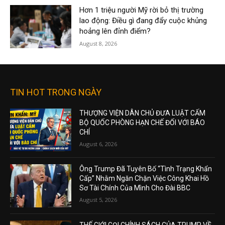
Hơn 1 triệu người Mỹ rời bỏ thị trường
lao động: Điều gì đang đẩy cuộc khủng
hoảng lên đỉnh điểm?
August 8, 2026
TIN HOT TRONG NGÀY
THƯỢNG VIỆN DÂN CHỦ ĐƯA LUẬT CẤM
BỘ QUỐC PHÒNG HẠN CHẾ ĐỐI VỚI BÁO
CHÍ
August 6, 2026
Ông Trump Đã Tuyên Bố “Tình Trạng Khẩn
Cấp” Nhằm Ngăn Chặn Việc Công Khai Hồ
Sơ Tài Chính Của Mình Cho Đài BBC
August 5, 2026