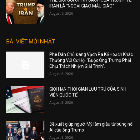
THẾ GIỚI GỌI CHÍNH SÁCH CỦA TRUMP VỀ
IRAN LÀ “NGOẠI GIAO MẪU GIÁO”
August 5, 2026
BÀI VIẾT MỚI NHẤT
Phe Dân Chủ Đang Vạch Ra Kế Hoạch Khác
Thường Với Cơ Hội “Buộc Ông Trump Phải
Chịu Trách Nhiệm Giải Trình”.
August 8, 2026
GIỚI HẠN THỜI GIAN LƯU TRÚ CỦA SINH
VIÊN QUỐC TẾ
August 8, 2026
Đề xuất giúp người Mỹ làm giàu từ bùng nổ
AI của ông Trump
August 8, 2026