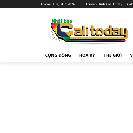
Friday, August 7, 2026
Truyền Hình Cali Today
Cal
CỘNG ĐỒNG
HOA KỲ
THẾ GIỚI
V