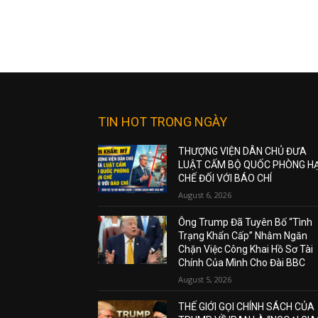
TIN HOT TRONG NGÀY
THƯỢNG VIỆN DÂN CHỦ ĐƯA
LUẬT CẤM BỘ QUỐC PHÒNG H
CHẾ ĐỐI VỚI BÁO CHÍ
August 6, 2026
Ông Trump Đã Tuyên Bố “Tình
Trạng Khẩn Cấp” Nhằm Ngăn
Chặn Việc Công Khai Hồ Sơ Tài
Chính Của Mình Cho Đài BBC
August 5, 2026
THẾ GIỚI GỌI CHÍNH SÁCH CỦA