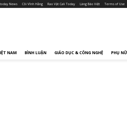
itoday News
Cõi Vĩnh Hằng
Rao Vặt Cali Today
Làng Báo Việt
Terms of Use
IỆT NAM
BÌNH LUẬN
GIÁO DỤC & CÔNG NGHỆ
PHỤ N