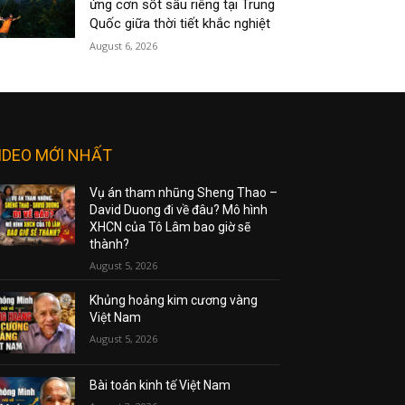
ứng cơn sốt sầu riêng tại Trung
Quốc giữa thời tiết khắc nghiệt
August 6, 2026
IDEO MỚI NHẤT
Vụ án tham nhũng Sheng Thao –
David Duong đi về đâu? Mô hình
XHCN của Tô Lâm bao giờ sẽ
thành?
August 5, 2026
Khủng hoảng kim cương vàng
Việt Nam
August 5, 2026
Bài toán kinh tế Việt Nam