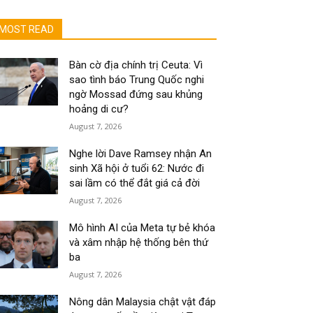
MOST READ
Bàn cờ địa chính trị Ceuta: Vì
sao tình báo Trung Quốc nghi
ngờ Mossad đứng sau khủng
hoảng di cư?
August 7, 2026
Nghe lời Dave Ramsey nhận An
sinh Xã hội ở tuổi 62: Nước đi
sai lầm có thể đắt giá cả đời
August 7, 2026
Mô hình AI của Meta tự bẻ khóa
và xâm nhập hệ thống bên thứ
ba
August 7, 2026
Nông dân Malaysia chật vật đáp