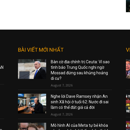
BÀI VIẾT MỚI NHẤT
V
Bàn cờ địa chính trị Ceuta: Vì sao
ẠN
tình báo Trung Quốc nghi ngờ
Mossad đứng sau khủng hoảng
di cư?
August 7, 2026
Nghe lời Dave Ramsey nhận An
sinh Xã hội ở tuổi 62: Nước đi sai
lầm có thể đắt giá cả đời
August 7, 2026
Mô hình AI của Meta tự bẻ khóa