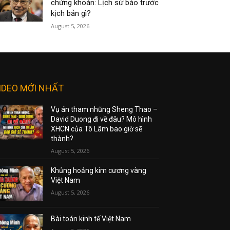
chứng khoán: Lịch sử báo trước
kịch bản gì?
August 5, 2026
IDEO MỚI NHẤT
Vụ án tham nhũng Sheng Thao –
David Duong đi về đâu? Mô hình
XHCN của Tô Lâm bao giờ sẽ
thành?
August 5, 2026
Khủng hoảng kim cương vàng
Việt Nam
August 5, 2026
Bài toán kinh tế Việt Nam