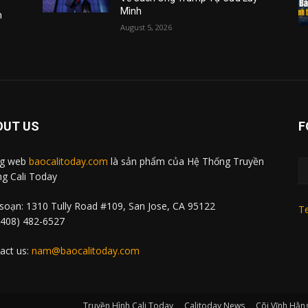
Mình
m
August 5, 2026
OUT US
F
ng web
baocalitoday.com
là sản phẩm của Hệ Thống Truyền
g Cali Today
soạn: 1310 Tully Road #109, San Jose, CA 95122
Te
 (408) 482-6527
act us:
nam@baocalitoday.com
Truyền Hình Cali Today
Calitoday News
Cõi Vĩnh Hằn