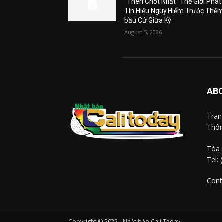
“Then Chốt Nhất” Thế Giới Phát
Tín Hiệu Nguy Hiểm Trước Thề
bầu Cử Giữa Kỳ
August 5, 2026
AB
Tra
Thôn
Tòa 
Tel:
Cont
Copyright © 2022 - Nhật báo Cali Today