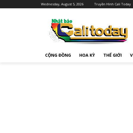
Wednesday, August 5, 2026
Truyền Hình Cali Today
CỘNG ĐỒNG
HOA KỲ
THẾ GIỚI
V