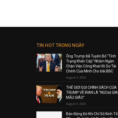
TIN HOT TRONG NGÀY
Ông Trump Đã Tuyên Bố “Tình
Trạng Khẩn Cấp” Nhằm Ngăn
Chặn Việc Công Khai Hồ Sơ Tài
Chính Của Mình Cho Đài BBC
August 5, 2026
THẾ GIỚI GỌI CHÍNH SÁCH CỦA
TRUMP VỀ IRAN LÀ “NGOẠI GI
MẪU GIÁO”
August 5, 2026
Báo Động Đỏ Khi Chỉ Số Kinh Tế