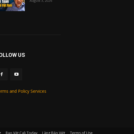
August 3, 2026
OLLOW US
rms and Policy Services
g
Rao Vặt Cali Today
Làng Báo Việt
Terms of Use