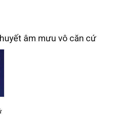
thuyết âm mưu vô căn cứ
ử