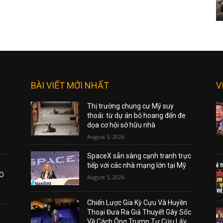
BÀI VIẾT MỚI NHẤT
V
Thị trường chung cư Mỹ suy
thoái: từ dự án bỏ hoang đến đe
dọa cơ hội sở hữu nhà
August 5, 2026
SpaceX sẵn sàng cạnh tranh trực
tiếp với các nhà mạng lớn tại Mỹ
AO
August 5, 2026
Chiến Lược Gia Kỳ Cựu Và Huyền
Thoại Đưa Ra Giả Thuyết Gây Sốc
Về Cách Ông Trump Tự Cứu Lấy