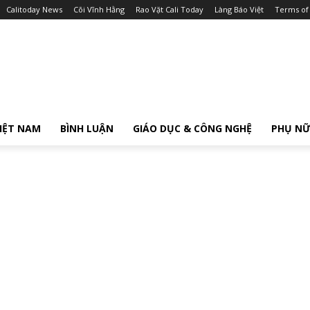
Calitoday News
Cõi Vĩnh Hằng
Rao Vặt Cali Today
Làng Báo Việt
Terms of
IỆT NAM
BÌNH LUẬN
GIÁO DỤC & CÔNG NGHỆ
PHỤ N