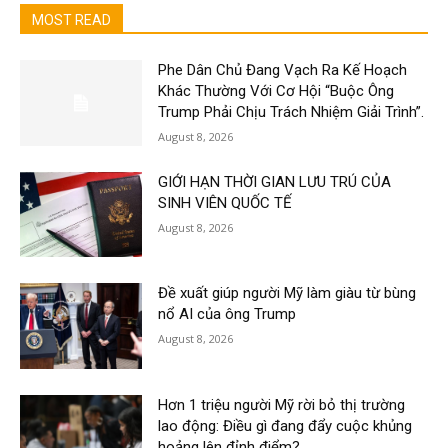
MOST READ
Phe Dân Chủ Đang Vạch Ra Kế Hoạch
Khác Thường Với Cơ Hội “Buộc Ông
Trump Phải Chịu Trách Nhiệm Giải Trình”.
August 8, 2026
GIỚI HẠN THỜI GIAN LƯU TRÚ CỦA
SINH VIÊN QUỐC TẾ
August 8, 2026
Đề xuất giúp người Mỹ làm giàu từ bùng
nổ AI của ông Trump
August 8, 2026
Hơn 1 triệu người Mỹ rời bỏ thị trường
lao động: Điều gì đang đẩy cuộc khủng
hoảng lên đỉnh điểm?