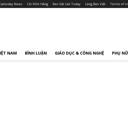
Calitoday News
Cõi Vĩnh Hằng
Rao Vặt Cali Today
Làng Báo Việt
Terms of U
IỆT NAM
BÌNH LUẬN
GIÁO DỤC & CÔNG NGHỆ
PHỤ N