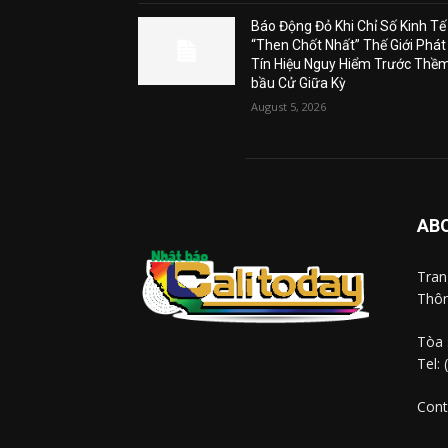
Báo Động Đỏ Khi Chỉ Số Kinh Tế
“Then Chốt Nhất” Thế Giới Phát
Tín Hiệu Nguy Hiểm Trước Thề
bầu Cử Giữa Kỳ
August 5, 2026
AB
Tra
Thôn
Tòa 
Tel:
Cont