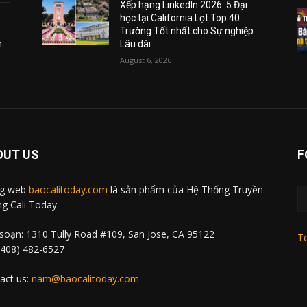
Xếp hạng LinkedIn 2026: 5 Đại
học tại California Lọt Top 40
Trường Tốt nhất cho Sự nghiệp
m
Lâu dài
August 6, 2026
OUT US
F
ng web
baocalitoday.com
là sản phẩm của Hệ Thống Truyền
g Cali Today
soạn: 1310 Tully Road #109, San Jose, CA 95122
Te
 (408) 482-6527
act us:
nam@baocalitoday.com