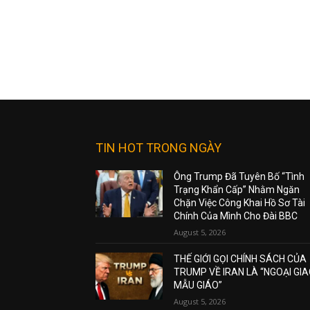
TIN HOT TRONG NGÀY
Ông Trump Đã Tuyên Bố “Tình
Trạng Khẩn Cấp” Nhằm Ngăn
Chặn Việc Công Khai Hồ Sơ Tài
Chính Của Mình Cho Đài BBC
August 5, 2026
THẾ GIỚI GỌI CHÍNH SÁCH CỦA
TRUMP VỀ IRAN LÀ “NGOẠI GI
MẪU GIÁO”
August 5, 2026