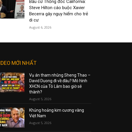
Bầu cử Thống đốc California:
Steve Hilton cáo buộc Xavier
Becerra gây nguy hiểm cho trẻ
di cư
August 6, 2026
IDEO MỚI NHẤT
Vụ án tham nhũng Sheng Thao –
David Duong đi về đâu? Mô hình
XHCN của Tô Lâm bao giờ sẽ
thành?
August 5, 2026
Khủng hoảng kim cương vàng
Việt Nam
August 5, 2026