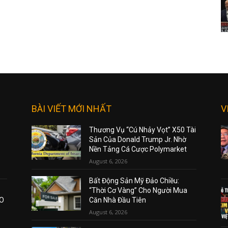
BÀI VIẾT MỚI NHẤT
V
Thương Vụ “Cú Nhảy Vọt” X50 Tài
Sản Của Donald Trump Jr. Nhờ
Nền Tảng Cá Cược Polymarket
August 6, 2026
Bất Động Sản Mỹ Đảo Chiều:
“Thời Cơ Vàng” Cho Người Mua
AO
Căn Nhà Đầu Tiên
August 6, 2026