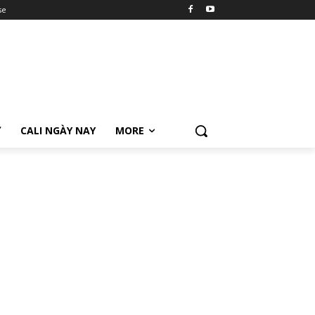
se
Ữ
CALI NGÀY NAY
MORE