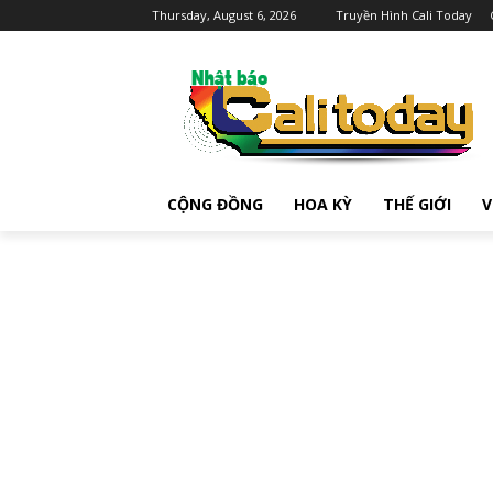
Thursday, August 6, 2026
Truyền Hình Cali Today
CỘNG ĐỒNG
HOA KỲ
THẾ GIỚI
V