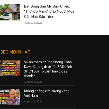
Bất Động Sản Mỹ Đảo Chiều:
“Thời Cơ Vàng” Cho Người Mua
Căn Nhà Đầu Tiên
August 6, 2026
IDEO MỚI NHẤT
Vụ án tham nhũng Sheng Thao –
David Duong đi về đâu? Mô hình
XHCN của Tô Lâm bao giờ sẽ
thành?
August 5, 2026
Khủng hoảng kim cương vàng
Việt Nam
August 5, 2026