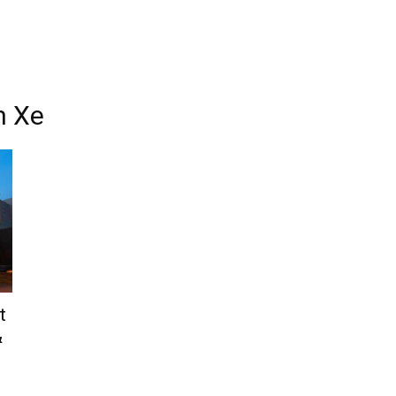
h Xe
t
&