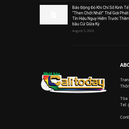
Báo Động Đỏ Khi Chỉ Số Kinh Tế
“Then Chốt Nhất” Thế Giới Phát
Tín Hiệu Nguy Hiểm Trước Thề
bầu Cử Giữa Kỳ
August 5, 2026
AB
Tra
Thôn
Tòa 
Tel:
Cont