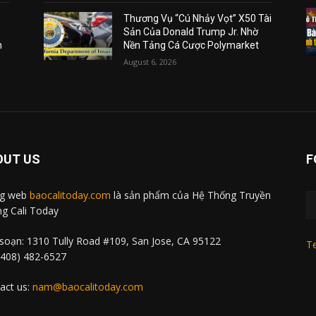
Thương Vụ “Cú Nhảy Vọt” X50 Tài
Sản Của Donald Trump Jr. Nhờ
m
Nền Tảng Cá Cược Polymarket
August 6, 2026
OUT US
F
ng web
baocalitoday.com
là sản phẩm của Hệ Thống Truyền
g Cali Today
soạn: 1310 Tully Road #109, San Jose, CA 95122
Te
 (408) 482-6527
act us:
nam@baocalitoday.com