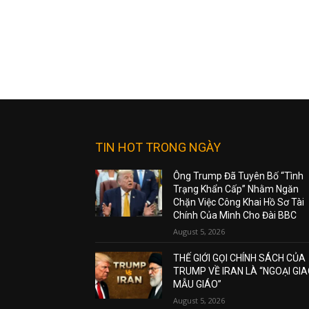
TIN HOT TRONG NGÀY
Ông Trump Đã Tuyên Bố “Tình
Trạng Khẩn Cấp” Nhằm Ngăn
Chặn Việc Công Khai Hồ Sơ Tài
Chính Của Mình Cho Đài BBC
August 5, 2026
THẾ GIỚI GỌI CHÍNH SÁCH CỦA
TRUMP VỀ IRAN LÀ “NGOẠI GI
MẪU GIÁO”
August 5, 2026