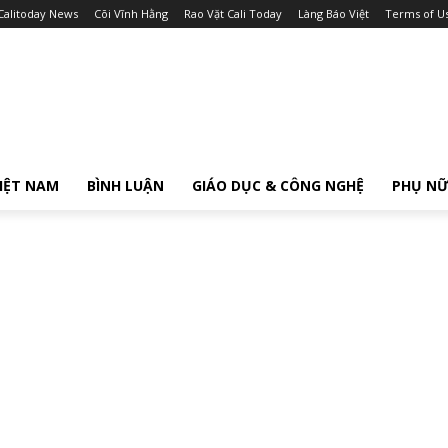
Calitoday News
Cõi Vĩnh Hằng
Rao Vặt Cali Today
Làng Báo Việt
Terms of U
IỆT NAM
BÌNH LUẬN
GIÁO DỤC & CÔNG NGHỆ
PHỤ N