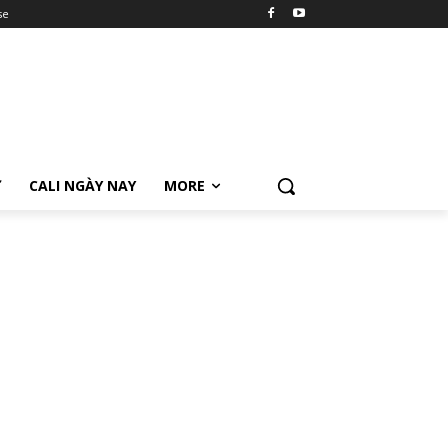
se
Ữ
CALI NGÀY NAY
MORE