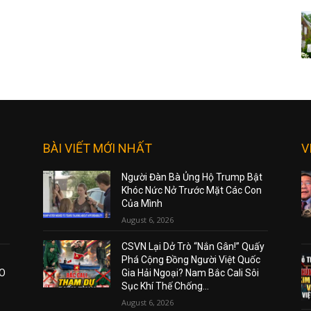
BÀI VIẾT MỚI NHẤT
V
Người Đàn Bà Ủng Hộ Trump Bật
Khóc Nức Nở Trước Mặt Các Con
Của Mình
August 6, 2026
CSVN Lại Dở Trò “Nắn Gân!” Quấy
Phá Cộng Đồng Người Việt Quốc
AO
Gia Hải Ngoại? Nam Bắc Cali Sôi
Sục Khí Thế Chống...
August 6, 2026