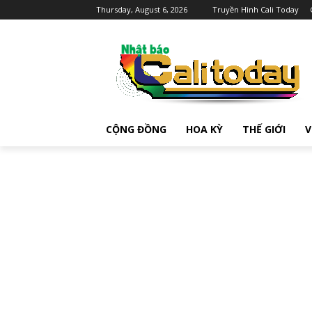
Thursday, August 6, 2026
Truyền Hình Cali Today
CỘNG ĐỒNG
HOA KỲ
THẾ GIỚI
V