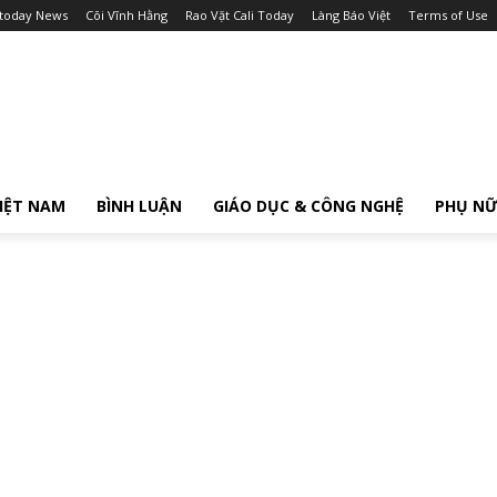
itoday News
Cõi Vĩnh Hằng
Rao Vặt Cali Today
Làng Báo Việt
Terms of Use
IỆT NAM
BÌNH LUẬN
GIÁO DỤC & CÔNG NGHỆ
PHỤ N