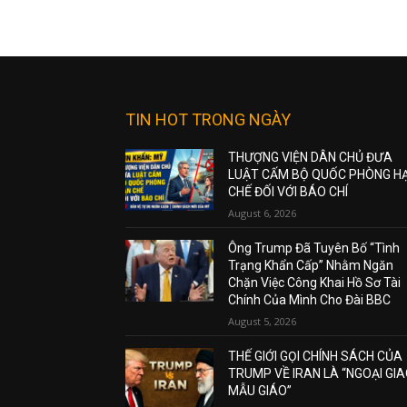
TIN HOT TRONG NGÀY
THƯỢNG VIỆN DÂN CHỦ ĐƯA
LUẬT CẤM BỘ QUỐC PHÒNG H
CHẾ ĐỐI VỚI BÁO CHÍ
August 6, 2026
Ông Trump Đã Tuyên Bố “Tình
Trạng Khẩn Cấp” Nhằm Ngăn
Chặn Việc Công Khai Hồ Sơ Tài
Chính Của Mình Cho Đài BBC
August 5, 2026
THẾ GIỚI GỌI CHÍNH SÁCH CỦA
TRUMP VỀ IRAN LÀ “NGOẠI GI
MẪU GIÁO”