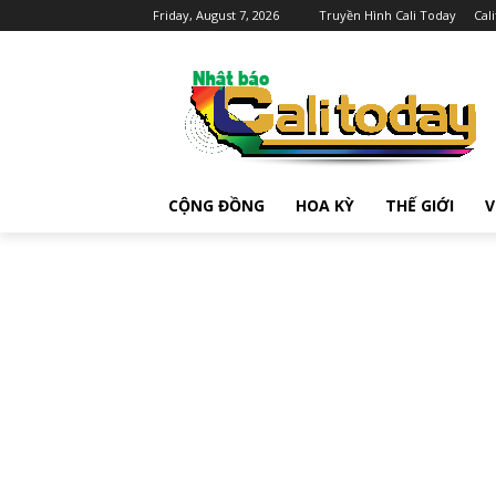
Friday, August 7, 2026
Truyền Hình Cali Today
Cal
CỘNG ĐỒNG
HOA KỲ
THẾ GIỚI
V