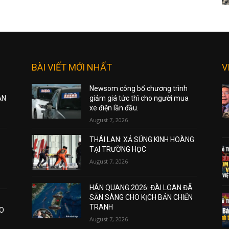
BÀI VIẾT MỚI NHẤT
V
Newsom công bố chương trình
ẠN
giảm giá tức thì cho người mua
xe điện lần đầu.
August 7, 2026
THÁI LAN: XẢ SÚNG KINH HOÀNG
TẠI TRƯỜNG HỌC
August 7, 2026
HÁN QUANG 2026: ĐÀI LOAN ĐÃ
SẴN SÀNG CHO KỊCH BẢN CHIẾN
TRANH
AO
August 7, 2026