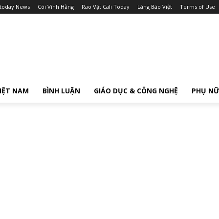
itoday News
Cõi Vĩnh Hằng
Rao Vặt Cali Today
Làng Báo Việt
Terms of Use
IỆT NAM
BÌNH LUẬN
GIÁO DỤC & CÔNG NGHỆ
PHỤ N