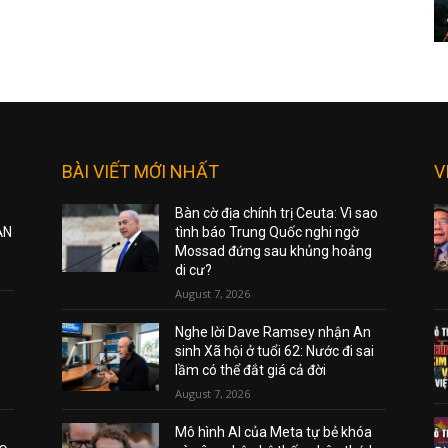
BÀI VIẾT MỚI NHẤT
V
Bàn cờ địa chính trị Ceuta: Vì sao
ẠN
tình báo Trung Quốc nghi ngờ
Mossad đứng sau khủng hoảng
di cư?
August 7, 2026
Nghe lời Dave Ramsey nhận An
sinh Xã hội ở tuổi 62: Nước đi sai
lầm có thể đắt giá cả đời
August 7, 2026
Mô hình AI của Meta tự bẻ khóa