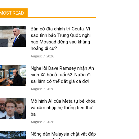
MOST READ
Bàn cờ địa chính trị Ceuta: Vì
sao tình báo Trung Quốc nghi
ngờ Mossad đứng sau khủng
hoảng di cư?
August 7, 2026
Nghe lời Dave Ramsey nhận An
sinh Xã hội ở tuổi 62: Nước đi
sai lầm có thể đắt giá cả đời
August 7, 2026
Mô hình AI của Meta tự bẻ khóa
và xâm nhập hệ thống bên thứ
ba
August 7, 2026
Nông dân Malaysia chật vật đáp