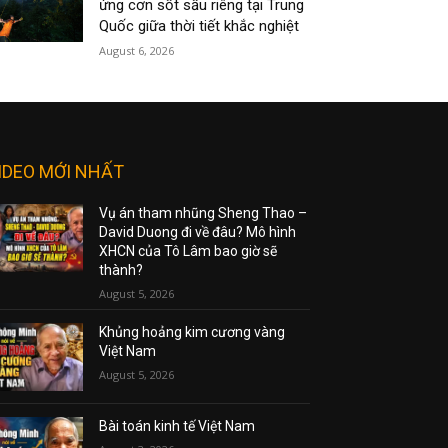
ứng cơn sốt sầu riêng tại Trung
Quốc giữa thời tiết khắc nghiệt
August 6, 2026
IDEO MỚI NHẤT
Vụ án tham nhũng Sheng Thao –
David Duong đi về đâu? Mô hình
XHCN của Tô Lâm bao giờ sẽ
thành?
August 5, 2026
Khủng hoảng kim cương vàng
Việt Nam
August 5, 2026
Bài toán kinh tế Việt Nam