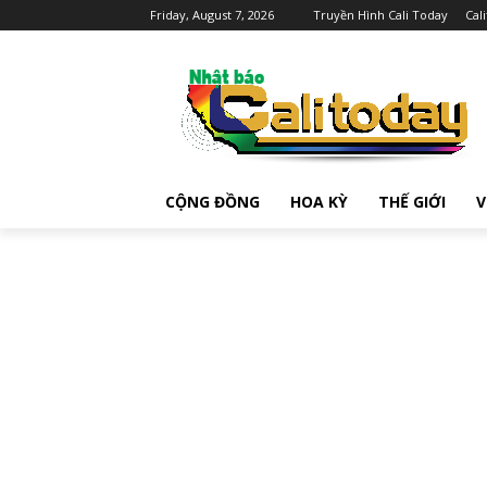
Friday, August 7, 2026
Truyền Hình Cali Today
Cal
CỘNG ĐỒNG
HOA KỲ
THẾ GIỚI
V