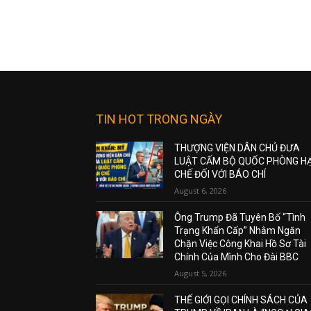
TIN HOT TRONG NGÀY
THƯỢNG VIỆN DÂN CHỦ ĐƯA
LUẬT CẤM BỘ QUỐC PHÒNG H
CHẾ ĐỐI VỚI BÁO CHÍ
August 6, 2026
Ông Trump Đã Tuyên Bố “Tình
Trạng Khẩn Cấp” Nhằm Ngăn
Chặn Việc Công Khai Hồ Sơ Tài
Chính Của Mình Cho Đài BBC
August 5, 2026
THẾ GIỚI GỌI CHÍNH SÁCH CỦA