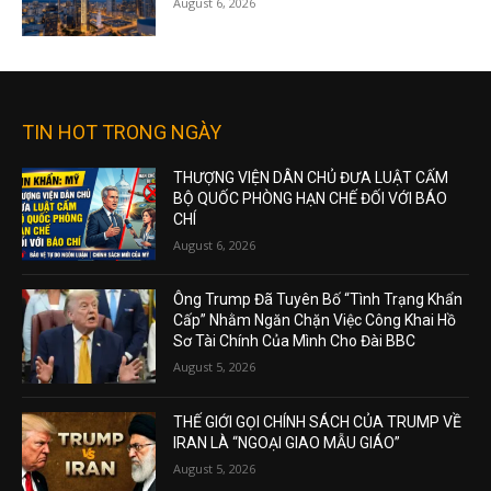
August 6, 2026
TIN HOT TRONG NGÀY
THƯỢNG VIỆN DÂN CHỦ ĐƯA LUẬT CẤM
BỘ QUỐC PHÒNG HẠN CHẾ ĐỐI VỚI BÁO
CHÍ
August 6, 2026
Ông Trump Đã Tuyên Bố “Tình Trạng Khẩn
Cấp” Nhằm Ngăn Chặn Việc Công Khai Hồ
Sơ Tài Chính Của Mình Cho Đài BBC
August 5, 2026
THẾ GIỚI GỌI CHÍNH SÁCH CỦA TRUMP VỀ
IRAN LÀ “NGOẠI GIAO MẪU GIÁO”
August 5, 2026