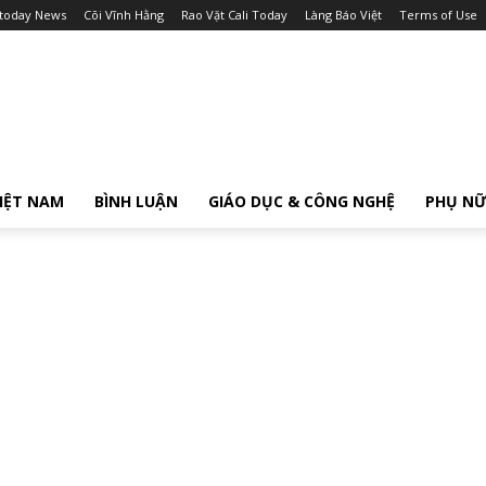
itoday News
Cõi Vĩnh Hằng
Rao Vặt Cali Today
Làng Báo Việt
Terms of Use
IỆT NAM
BÌNH LUẬN
GIÁO DỤC & CÔNG NGHỆ
PHỤ N