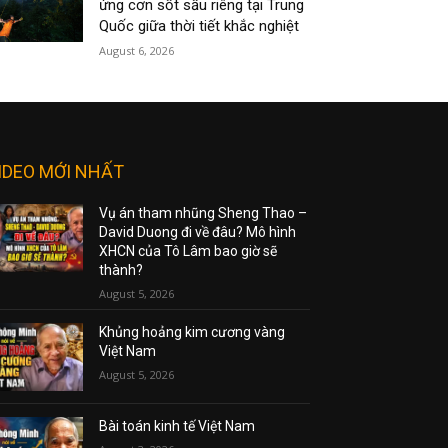
ứng cơn sốt sầu riêng tại Trung
Quốc giữa thời tiết khắc nghiệt
August 6, 2026
IDEO MỚI NHẤT
Vụ án tham nhũng Sheng Thao –
David Duong đi về đâu? Mô hình
XHCN của Tô Lâm bao giờ sẽ
thành?
August 5, 2026
Khủng hoảng kim cương vàng
Việt Nam
August 5, 2026
Bài toán kinh tế Việt Nam