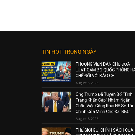
TIN HOT TRONG NGÀY
THƯỢNG VIỆN DÂN CHỦ ĐƯA
LUẬT CẤM BỘ QUỐC PHÒNG H
CHẾ ĐỐI VỚI BÁO CHÍ
August 6, 2026
Ông Trump Đã Tuyên Bố “Tình
Trạng Khẩn Cấp” Nhằm Ngăn
Chặn Việc Công Khai Hồ Sơ Tài
Chính Của Mình Cho Đài BBC
August 5, 2026
THẾ GIỚI GỌI CHÍNH SÁCH CỦA