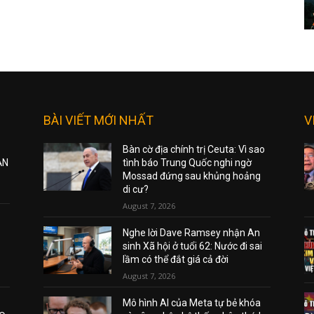
BÀI VIẾT MỚI NHẤT
V
Bàn cờ địa chính trị Ceuta: Vì sao
ẠN
tình báo Trung Quốc nghi ngờ
Mossad đứng sau khủng hoảng
di cư?
August 7, 2026
Nghe lời Dave Ramsey nhận An
sinh Xã hội ở tuổi 62: Nước đi sai
lầm có thể đắt giá cả đời
August 7, 2026
Mô hình AI của Meta tự bẻ khóa