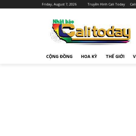
Friday, August 7, 2026
Truyền Hình Cali Today
Cal
CỘNG ĐỒNG
HOA KỲ
THẾ GIỚI
V