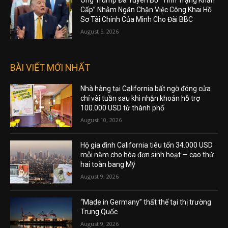
Ông Trump Đã Tuyên Bố “Tình Trạng Khẩn
Cấp” Nhằm Ngăn Chặn Việc Công Khai Hồ
Sơ Tài Chính Của Mình Cho Đài BBC
August 5, 2026
BÀI VIẾT MỚI NHẤT
Nhà hàng tại California bất ngờ đóng cửa
chỉ vài tuần sau khi nhận khoản hỗ trợ
100.000 USD từ thành phố
August 10, 2026
Hộ gia đình California tiêu tốn 34.000 USD
mỗi năm cho hóa đơn sinh hoạt — cao thứ
hai toàn bang Mỹ
August 9, 2026
“Made in Germany” thất thế tại thị trường
Trung Quốc
August 9, 2026