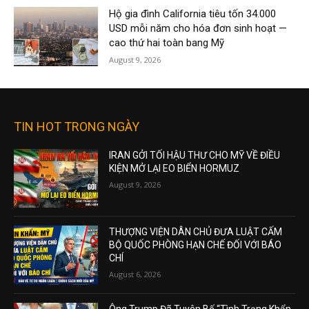
Hộ gia đình California tiêu tốn 34.000
USD mỗi năm cho hóa đơn sinh hoạt —
cao thứ hai toàn bang Mỹ
August 9, 2026
TIN HOT TRONG NGÀY
IRAN GỞI TỐI HẬU THƯ CHO MỸ VỀ ĐIỀU
KIỆN MỞ LẠI EO BIỂN HORMUZ
August 9, 2026
THƯỢNG VIỆN DÂN CHỦ ĐƯA LUẬT CẤM
BỘ QUỐC PHÒNG HẠN CHẾ ĐỐI VỚI BÁO
CHÍ
August 6, 2026