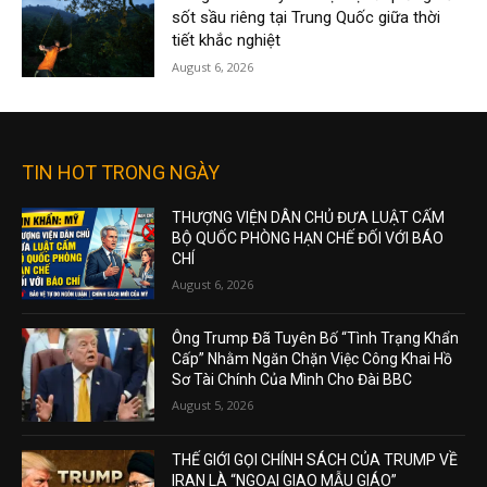
sốt sầu riêng tại Trung Quốc giữa thời
tiết khắc nghiệt
August 6, 2026
TIN HOT TRONG NGÀY
THƯỢNG VIỆN DÂN CHỦ ĐƯA LUẬT CẤM
BỘ QUỐC PHÒNG HẠN CHẾ ĐỐI VỚI BÁO
CHÍ
August 6, 2026
Ông Trump Đã Tuyên Bố “Tình Trạng Khẩn
Cấp” Nhằm Ngăn Chặn Việc Công Khai Hồ
Sơ Tài Chính Của Mình Cho Đài BBC
August 5, 2026
THẾ GIỚI GỌI CHÍNH SÁCH CỦA TRUMP VỀ
IRAN LÀ “NGOẠI GIAO MẪU GIÁO”