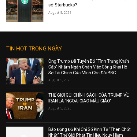
sở Starbucks?
August 5, 2026
TIN HOT TRONG NGÀY
Ông Trump Đã Tuyên Bố “Tình Trạng Khẩn
Cấp” Nhằm Ngăn Chặn Việc Công Khai Hồ
Sơ Tài Chính Của Mình Cho Đài BBC
August 5, 2026
THẾ GIỚI GỌI CHÍNH SÁCH CỦA TRUMP VỀ
IRAN LÀ “NGOẠI GIAO MẪU GIÁO”
August 5, 2026
Báo Động Đỏ Khi Chỉ Số Kinh Tế “Then Chốt
Nhất” Thế Giới Phát Tín Hiệu Nguy Hiểm