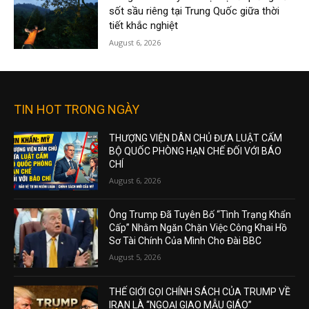
sốt sầu riêng tại Trung Quốc giữa thời
tiết khắc nghiệt
August 6, 2026
TIN HOT TRONG NGÀY
THƯỢNG VIỆN DÂN CHỦ ĐƯA LUẬT CẤM
BỘ QUỐC PHÒNG HẠN CHẾ ĐỐI VỚI BÁO
CHÍ
August 6, 2026
Ông Trump Đã Tuyên Bố “Tình Trạng Khẩn
Cấp” Nhằm Ngăn Chặn Việc Công Khai Hồ
Sơ Tài Chính Của Mình Cho Đài BBC
August 5, 2026
THẾ GIỚI GỌI CHÍNH SÁCH CỦA TRUMP VỀ
IRAN LÀ “NGOẠI GIAO MẪU GIÁO”