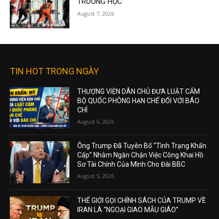
TRƯỜNG HỌC
August 7, 2026
TIN HOT TRONG NGÀY
THƯỢNG VIỆN DÂN CHỦ ĐƯA LUẬT CẤM
BỘ QUỐC PHÒNG HẠN CHẾ ĐỐI VỚI BÁO
CHÍ
August 6, 2026
Ông Trump Đã Tuyên Bố “Tình Trạng Khẩn
Cấp” Nhằm Ngăn Chặn Việc Công Khai Hồ
Sơ Tài Chính Của Mình Cho Đài BBC
August 5, 2026
THẾ GIỚI GỌI CHÍNH SÁCH CỦA TRUMP VỀ
IRAN LÀ “NGOẠI GIAO MẪU GIÁO”