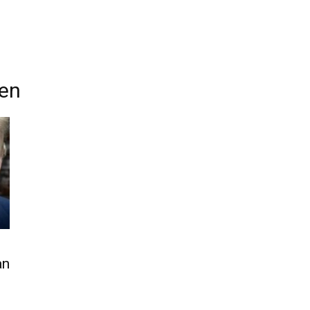
den
an