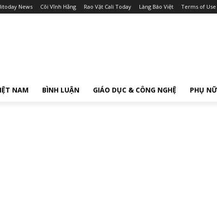
litoday News
Cõi Vĩnh Hằng
Rao Vặt Cali Today
Làng Báo Việt
Terms of Use
IỆT NAM
BÌNH LUẬN
GIÁO DỤC & CÔNG NGHỆ
PHỤ N