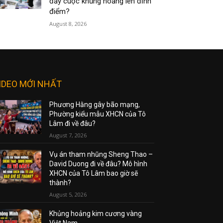
đẩy cuộc khủng hoảng lên đỉnh
điểm?
August 8, 2026
IDEO MỚI NHẤT
Phương Hằng gây bão mạng,
Phường kiểu mẫu XHCN của Tô
Lâm đi về đâu?
August 7, 2026
Vụ án tham nhũng Sheng Thao –
David Duong đi về đâu? Mô hình
XHCN của Tô Lâm bao giờ sẽ
thành?
August 5, 2026
Khủng hoảng kim cương vàng