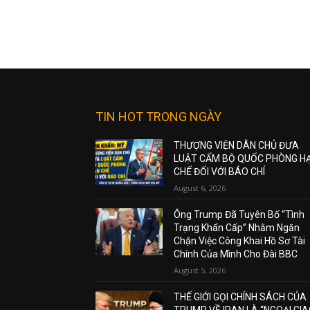
TIN HOT TRONG NGÀY
THƯỢNG VIỆN DÂN CHỦ ĐƯA
LUẬT CẤM BỘ QUỐC PHÒNG H
CHẾ ĐỐI VỚI BÁO CHÍ
August 6, 2026
Ông Trump Đã Tuyên Bố “Tình
Trạng Khẩn Cấp” Nhằm Ngăn
Chặn Việc Công Khai Hồ Sơ Tài
Chính Của Mình Cho Đài BBC
August 5, 2026
THẾ GIỚI GỌI CHÍNH SÁCH CỦA