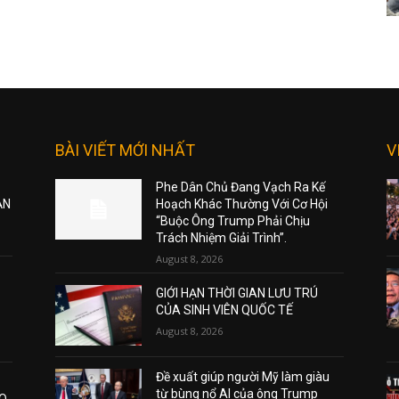
BÀI VIẾT MỚI NHẤT
V
Phe Dân Chủ Đang Vạch Ra Kế
ẠN
Hoạch Khác Thường Với Cơ Hội
“Buộc Ông Trump Phải Chịu
Trách Nhiệm Giải Trình”.
August 8, 2026
GIỚI HẠN THỜI GIAN LƯU TRÚ
CỦA SINH VIÊN QUỐC TẾ
August 8, 2026
Đề xuất giúp người Mỹ làm giàu
từ bùng nổ AI của ông Trump