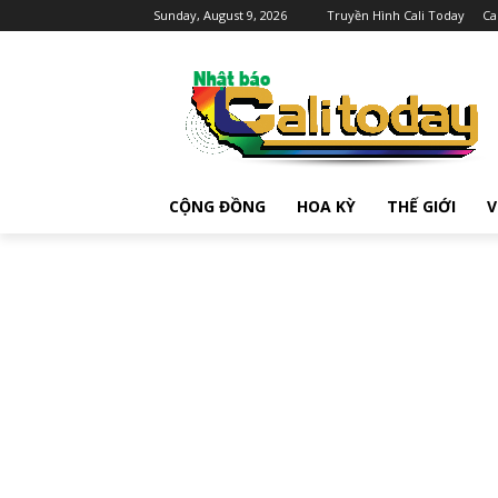
Sunday, August 9, 2026
Truyền Hình Cali Today
Ca
CỘNG ĐỒNG
HOA KỲ
THẾ GIỚI
V