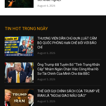
August 6, 2026
TIN HOT TRONG NGÀY
THƯỢNG VIỆN DÂN CHỦ ĐƯA LUẬT CẤM
BỘ QUỐC PHÒNG HẠN CHẾ ĐỐI VỚI BÁO
CHÍ
August 6, 2026
Ông Trump Đã Tuyên Bố “Tình Trạng Khẩn
Cấp” Nhằm Ngăn Chặn Việc Công Khai Hồ
Sơ Tài Chính Của Mình Cho Đài BBC
August 5, 2026
THẾ GIỚI GỌI CHÍNH SÁCH CỦA TRUMP VỀ
IRAN LÀ “NGOẠI GIAO MẪU GIÁO”
August 5, 2026