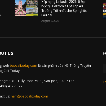
Xếp hạng LinkedIn 2026: 5 Đại
học tại California Lọt Top 40
Trường Tốt nhất cho Sự nghiệp
m
Lâu dài
August 6, 2026
OUT US
F
ng web
baocalitoday.com
là sản phẩm của Hệ Thống Truyền
g Cali Today
soạn: 1310 Tully Road #109, San Jose, CA 95122
Te
 (408) 482-6527
act us:
nam@baocalitoday.com