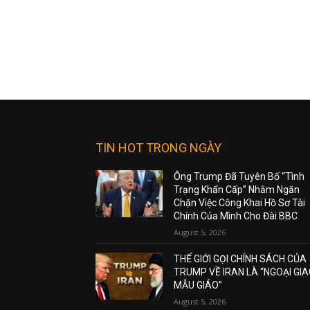
TIN HOT TRONG NGÀY
Ông Trump Đã Tuyên Bố “Tình
Trạng Khẩn Cấp” Nhằm Ngăn
Chặn Việc Công Khai Hồ Sơ Tài
Chính Của Mình Cho Đài BBC
August 5, 2026
THẾ GIỚI GỌI CHÍNH SÁCH CỦA
TRUMP VỀ IRAN LÀ “NGOẠI GI
MẪU GIÁO”
August 5, 2026