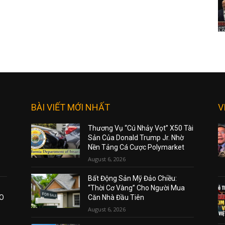
BÀI VIẾT MỚI NHẤT
V
Thương Vụ “Cú Nhảy Vọt” X50 Tài
Sản Của Donald Trump Jr. Nhờ
Nền Tảng Cá Cược Polymarket
August 6, 2026
Bất Động Sản Mỹ Đảo Chiều:
“Thời Cơ Vàng” Cho Người Mua
AO
Căn Nhà Đầu Tiên
August 6, 2026