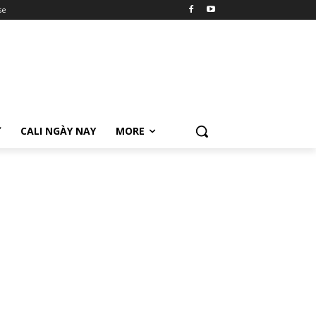
se
Ữ
CALI NGÀY NAY
MORE