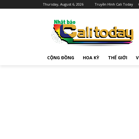
Thursday, August 6, 2026
Truyền Hình Cali Today
CỘNG ĐỒNG
HOA KỲ
THẾ GIỚI
V