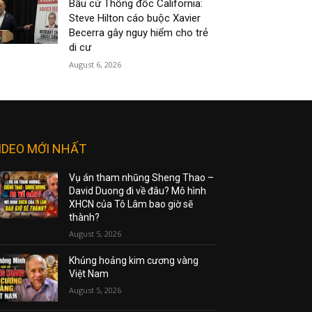
Bầu cử Thống đốc California:
Steve Hilton cáo buộc Xavier
Becerra gây nguy hiểm cho trẻ
di cư
August 6, 2026
IDEO MỚI NHẤT
Vụ án tham nhũng Sheng Thao –
David Duong đi về đâu? Mô hình
XHCN của Tô Lâm bao giờ sẽ
thành?
August 5, 2026
Khủng hoảng kim cương vàng
Việt Nam
August 5, 2026