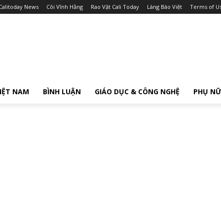
Calitoday News
Cõi Vĩnh Hằng
Rao Vặt Cali Today
Làng Báo Việt
Terms of U
IỆT NAM
BÌNH LUẬN
GIÁO DỤC & CÔNG NGHỆ
PHỤ N