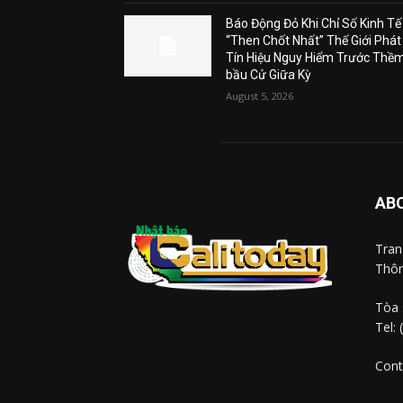
Báo Động Đỏ Khi Chỉ Số Kinh Tế
“Then Chốt Nhất” Thế Giới Phát
Tín Hiệu Nguy Hiểm Trước Thề
bầu Cử Giữa Kỳ
August 5, 2026
AB
Tra
Thôn
Tòa 
Tel:
Cont