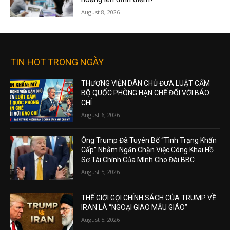
August 8, 2026
TIN HOT TRONG NGÀY
THƯỢNG VIỆN DÂN CHỦ ĐƯA LUẬT CẤM
BỘ QUỐC PHÒNG HẠN CHẾ ĐỐI VỚI BÁO
CHÍ
August 6, 2026
Ông Trump Đã Tuyên Bố “Tình Trạng Khẩn
Cấp” Nhằm Ngăn Chặn Việc Công Khai Hồ
Sơ Tài Chính Của Mình Cho Đài BBC
August 5, 2026
THẾ GIỚI GỌI CHÍNH SÁCH CỦA TRUMP VỀ
IRAN LÀ “NGOẠI GIAO MẪU GIÁO”
August 5, 2026