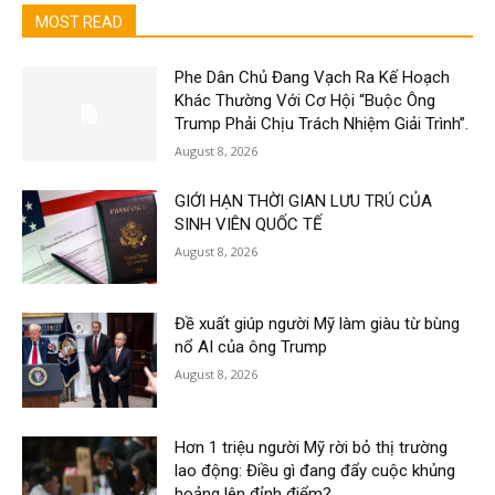
MOST READ
Phe Dân Chủ Đang Vạch Ra Kế Hoạch
Khác Thường Với Cơ Hội “Buộc Ông
Trump Phải Chịu Trách Nhiệm Giải Trình”.
August 8, 2026
GIỚI HẠN THỜI GIAN LƯU TRÚ CỦA
SINH VIÊN QUỐC TẾ
August 8, 2026
Đề xuất giúp người Mỹ làm giàu từ bùng
nổ AI của ông Trump
August 8, 2026
Hơn 1 triệu người Mỹ rời bỏ thị trường
lao động: Điều gì đang đẩy cuộc khủng
hoảng lên đỉnh điểm?