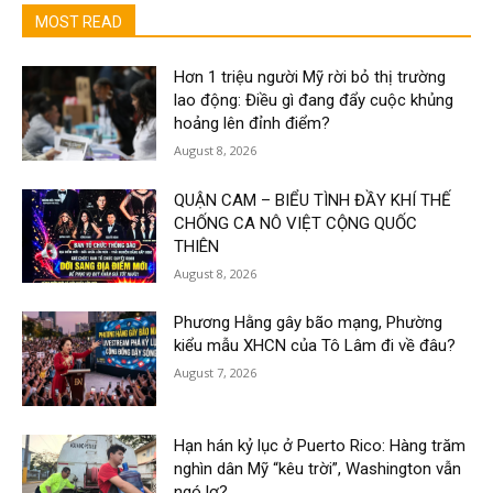
MOST READ
Hơn 1 triệu người Mỹ rời bỏ thị trường
lao động: Điều gì đang đẩy cuộc khủng
hoảng lên đỉnh điểm?
August 8, 2026
QUẬN CAM – BIỂU TÌNH ĐẦY KHÍ THẾ
CHỐNG CA NÔ VIỆT CỘNG QUỐC
THIÊN
August 8, 2026
Phương Hằng gây bão mạng, Phường
kiểu mẫu XHCN của Tô Lâm đi về đâu?
August 7, 2026
Hạn hán kỷ lục ở Puerto Rico: Hàng trăm
nghìn dân Mỹ “kêu trời”, Washington vẫn
ngó lơ?