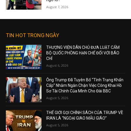
August 7, 2026
TIN HOT TRONG NGÀY
THƯỢNG VIỆN DÂN CHỦ ĐƯA LUẬT CẤM
BỘ QUỐC PHÒNG HẠN CHẾ ĐỐI VỚI BÁO
CHÍ
August 6, 2026
Ông Trump Đã Tuyên Bố “Tình Trạng Khẩn
Cấp” Nhằm Ngăn Chặn Việc Công Khai Hồ
Sơ Tài Chính Của Mình Cho Đài BBC
August 5, 2026
THẾ GIỚI GỌI CHÍNH SÁCH CỦA TRUMP VỀ
IRAN LÀ “NGOẠI GIAO MẪU GIÁO”
August 5, 2026