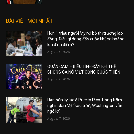
BÀI VIẾT MỚI NHẤT
Hơn 1 triệu người Mỹ rời bỏ thị trường lao
động: Điều gì đang đẩy cuộc khủng hoảng
lên đỉnh điểm?
August 8, 2026
QUẬN CAM – BIỂU TÌNH ĐẦY KHÍ THẾ
CHỐNG CA NÔ VIỆT CỘNG QUỐC THIÊN
August 8, 2026
Hạn hán kỷ lục ở Puerto Rico: Hàng trăm
nghìn dân Mỹ “kêu trời”, Washington vẫn
ngó lơ?
August 7, 2026