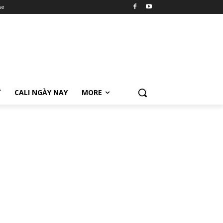
se
Ữ
CALI NGÀY NAY
MORE