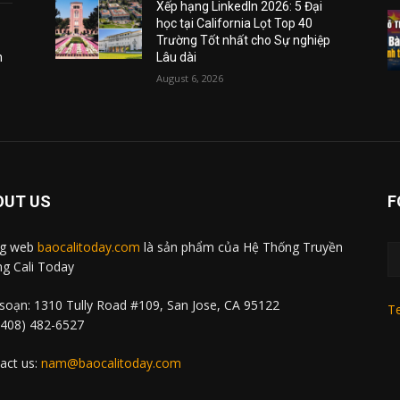
Xếp hạng LinkedIn 2026: 5 Đại
học tại California Lọt Top 40
Trường Tốt nhất cho Sự nghiệp
m
Lâu dài
August 6, 2026
OUT US
F
ng web
baocalitoday.com
là sản phẩm của Hệ Thống Truyền
g Cali Today
soạn: 1310 Tully Road #109, San Jose, CA 95122
Te
 (408) 482-6527
act us:
nam@baocalitoday.com