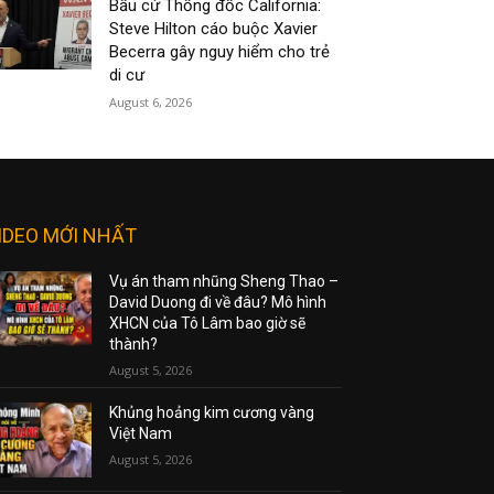
Bầu cử Thống đốc California:
Steve Hilton cáo buộc Xavier
Becerra gây nguy hiểm cho trẻ
di cư
August 6, 2026
IDEO MỚI NHẤT
Vụ án tham nhũng Sheng Thao –
David Duong đi về đâu? Mô hình
XHCN của Tô Lâm bao giờ sẽ
thành?
August 5, 2026
Khủng hoảng kim cương vàng
Việt Nam
August 5, 2026