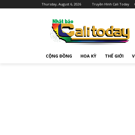
Thursday, August 6, 2026
Truyền Hình Cali Today
CỘNG ĐỒNG
HOA KỲ
THẾ GIỚI
V