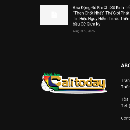
Báo Động Đỏ Khi Chỉ Số Kinh Tế
“Then Chốt Nhất” Thế Giới Phát
Tín Hiệu Nguy Hiểm Trước Thề
bầu Cử Giữa Kỳ
August 5, 2026
AB
Tra
Thôn
Tòa 
Tel:
Cont