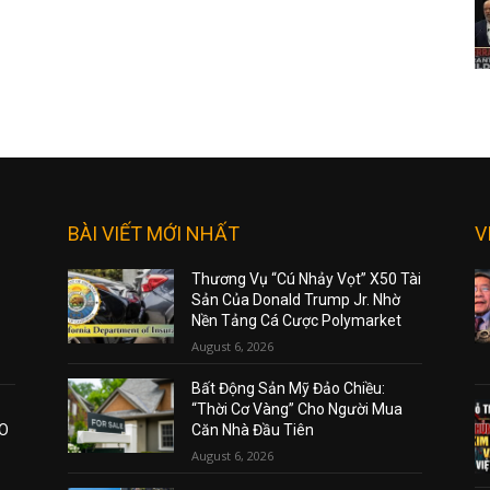
BÀI VIẾT MỚI NHẤT
V
Thương Vụ “Cú Nhảy Vọt” X50 Tài
Sản Của Donald Trump Jr. Nhờ
Nền Tảng Cá Cược Polymarket
August 6, 2026
Bất Động Sản Mỹ Đảo Chiều:
“Thời Cơ Vàng” Cho Người Mua
AO
Căn Nhà Đầu Tiên
August 6, 2026