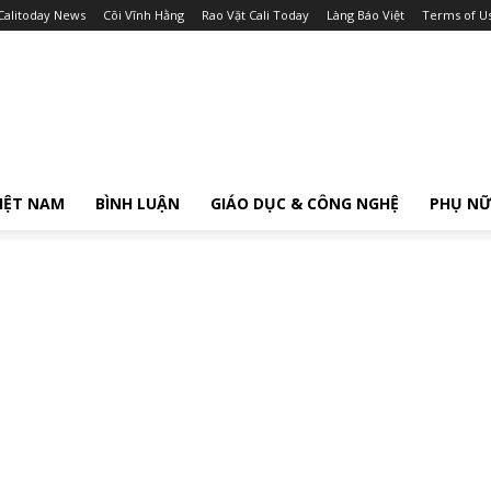
Calitoday News
Cõi Vĩnh Hằng
Rao Vặt Cali Today
Làng Báo Việt
Terms of U
IỆT NAM
BÌNH LUẬN
GIÁO DỤC & CÔNG NGHỆ
PHỤ N