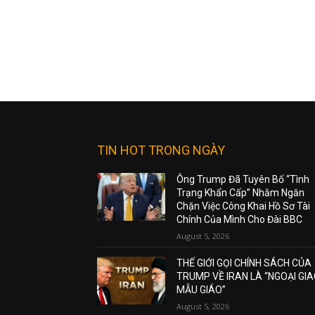
TIN HOT TRONG NGÀY
Ông Trump Đã Tuyên Bố “Tình
Trạng Khẩn Cấp” Nhằm Ngăn
Chặn Việc Công Khai Hồ Sơ Tài
Chính Của Mình Cho Đài BBC
August 5, 2026
THẾ GIỚI GỌI CHÍNH SÁCH CỦA
TRUMP VỀ IRAN LÀ “NGOẠI GI
MẪU GIÁO”
August 5, 2026