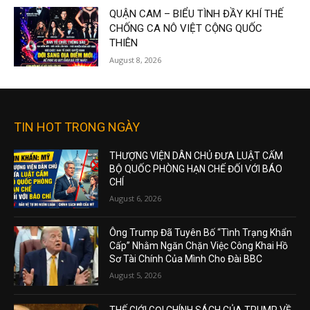
QUẬN CAM – BIỂU TÌNH ĐẦY KHÍ THẾ
CHỐNG CA NÔ VIỆT CỘNG QUỐC
THIÊN
August 8, 2026
TIN HOT TRONG NGÀY
THƯỢNG VIỆN DÂN CHỦ ĐƯA LUẬT CẤM
BỘ QUỐC PHÒNG HẠN CHẾ ĐỐI VỚI BÁO
CHÍ
August 6, 2026
Ông Trump Đã Tuyên Bố “Tình Trạng Khẩn
Cấp” Nhằm Ngăn Chặn Việc Công Khai Hồ
Sơ Tài Chính Của Mình Cho Đài BBC
August 5, 2026