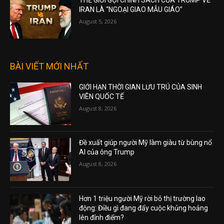
THẾ GIỚI GỌI CHÍNH SÁCH CỦA TRUMP VỀ
IRAN LÀ “NGOẠI GIAO MẪU GIÁO”
August 5, 2026
BÀI VIẾT MỚI NHẤT
GIỚI HẠN THỜI GIAN LƯU TRÚ CỦA SINH
VIÊN QUỐC TẾ
August 8, 2026
Đề xuất giúp người Mỹ làm giàu từ bùng nổ
AI của ông Trump
August 8, 2026
Hơn 1 triệu người Mỹ rời bỏ thị trường lao
động: Điều gì đang đẩy cuộc khủng hoảng
lên đỉnh điểm?