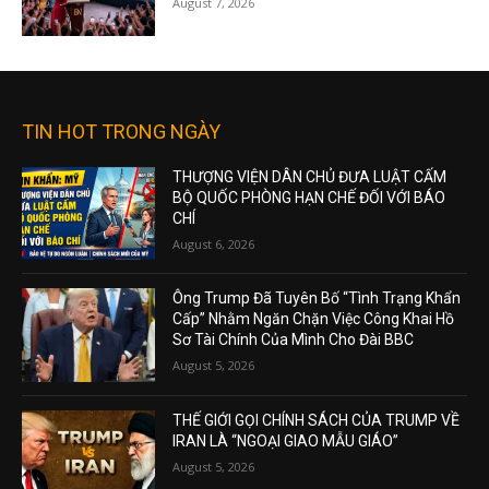
August 7, 2026
TIN HOT TRONG NGÀY
THƯỢNG VIỆN DÂN CHỦ ĐƯA LUẬT CẤM
BỘ QUỐC PHÒNG HẠN CHẾ ĐỐI VỚI BÁO
CHÍ
August 6, 2026
Ông Trump Đã Tuyên Bố “Tình Trạng Khẩn
Cấp” Nhằm Ngăn Chặn Việc Công Khai Hồ
Sơ Tài Chính Của Mình Cho Đài BBC
August 5, 2026
THẾ GIỚI GỌI CHÍNH SÁCH CỦA TRUMP VỀ
IRAN LÀ “NGOẠI GIAO MẪU GIÁO”
August 5, 2026