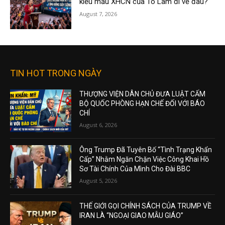
kiểu mẫu XHCN của Tô Lâm đi về đâu?
August 7, 2026
TIN HOT TRONG NGÀY
THƯỢNG VIỆN DÂN CHỦ ĐƯA LUẬT CẤM
BỘ QUỐC PHÒNG HẠN CHẾ ĐỐI VỚI BÁO
CHÍ
August 6, 2026
Ông Trump Đã Tuyên Bố “Tình Trạng Khẩn
Cấp” Nhằm Ngăn Chặn Việc Công Khai Hồ
Sơ Tài Chính Của Mình Cho Đài BBC
August 5, 2026
THẾ GIỚI GỌI CHÍNH SÁCH CỦA TRUMP VỀ
IRAN LÀ “NGOẠI GIAO MẪU GIÁO”