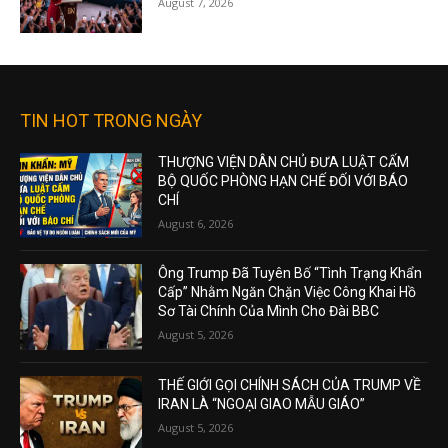
August 7, 2026
TIN HOT TRONG NGÀY
THƯỢNG VIỆN DÂN CHỦ ĐƯA LUẬT CẤM
BỘ QUỐC PHÒNG HẠN CHẾ ĐỐI VỚI BÁO
CHÍ
August 6, 2026
Ông Trump Đã Tuyên Bố “Tình Trạng Khẩn
Cấp” Nhằm Ngăn Chặn Việc Công Khai Hồ
Sơ Tài Chính Của Mình Cho Đài BBC
August 5, 2026
THẾ GIỚI GỌI CHÍNH SÁCH CỦA TRUMP VỀ
IRAN LÀ “NGOẠI GIAO MẪU GIÁO”
August 5, 2026