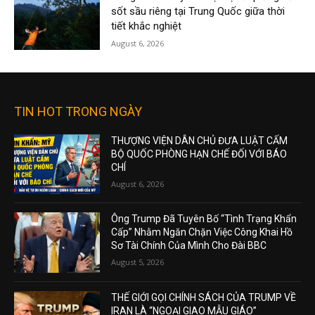
sốt sầu riêng tại Trung Quốc giữa thời
tiết khắc nghiệt
August 6, 2026
TIN HOT TRONG NGÀY
THƯỢNG VIỆN DÂN CHỦ ĐƯA LUẬT CẤM
BỘ QUỐC PHÒNG HẠN CHẾ ĐỐI VỚI BÁO
CHÍ
August 6, 2026
Ông Trump Đã Tuyên Bố “Tình Trạng Khẩn
Cấp” Nhằm Ngăn Chặn Việc Công Khai Hồ
Sơ Tài Chính Của Mình Cho Đài BBC
August 5, 2026
THẾ GIỚI GỌI CHÍNH SÁCH CỦA TRUMP VỀ
IRAN LÀ “NGOẠI GIAO MẪU GIÁO”