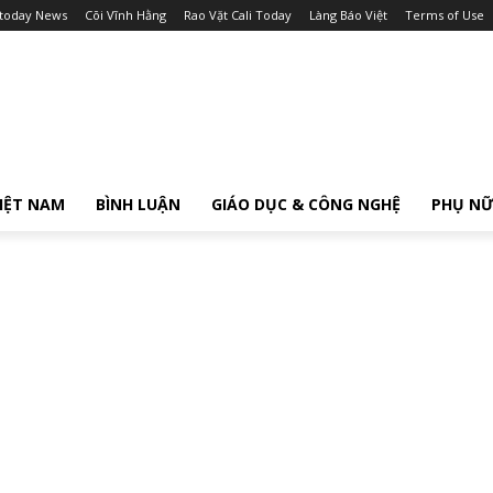
itoday News
Cõi Vĩnh Hằng
Rao Vặt Cali Today
Làng Báo Việt
Terms of Use
IỆT NAM
BÌNH LUẬN
GIÁO DỤC & CÔNG NGHỆ
PHỤ N