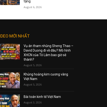
tặng
August 6, 2026
IDEO MỚI NHẤT
Vụ án tham nhũng Sheng Thao –
David Duong đi về đâu? Mô hình
XHCN của Tô Lâm bao giờ sẽ
thành?
August 5, 2026
Khủng hoảng kim cương vàng
Việt Nam
August 5, 2026
Bài toán kinh tế Việt Nam
August 3, 2026