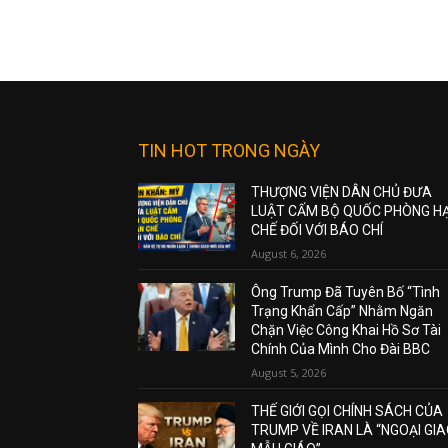
TIN HOT TRONG NGÀY
THƯỢNG VIỆN DÂN CHỦ ĐƯA
LUẬT CẤM BỘ QUỐC PHÒNG H
CHẾ ĐỐI VỚI BÁO CHÍ
August 6, 2026
Ông Trump Đã Tuyên Bố “Tình
Trạng Khẩn Cấp” Nhằm Ngăn
Chặn Việc Công Khai Hồ Sơ Tài
Chính Của Mình Cho Đài BBC
August 5, 2026
THẾ GIỚI GỌI CHÍNH SÁCH CỦA
TRUMP VỀ IRAN LÀ “NGOẠI GI