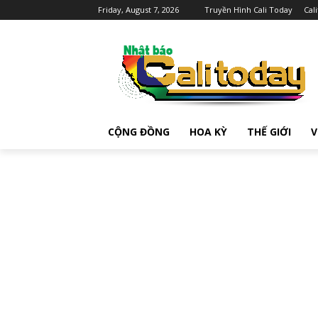
Friday, August 7, 2026
Truyền Hình Cali Today
Cal
CỘNG ĐỒNG
HOA KỲ
THẾ GIỚI
V