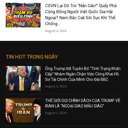
CSVN Lại Dở Trò “Nắn Gân!” Quấy Phá
Cộng Đồng Người Việt Quốc Gia Hải
Ngoại? Nam Bắc Cali Sôi Sục Khí Thế
Chống...
August 6, 2026
TIN HOT TRONG NGÀY
Ông Trump Đã Tuyên Bố “Tình Trạng Khẩn
Cấp” Nhằm Ngăn Chặn Việc Công Khai Hồ
Sơ Tài Chính Của Mình Cho Đài BBC
August 5, 2026
THẾ GIỚI GỌI CHÍNH SÁCH CỦA TRUMP VỀ
IRAN LÀ “NGOẠI GIAO MẪU GIÁO”
August 5, 2026