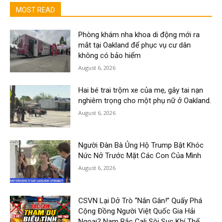
MOST READ
Phòng khám nha khoa di động mới ra
mắt tại Oakland để phục vụ cư dân
không có bảo hiểm
August 6, 2026
Hai bé trai trộm xe của mẹ, gây tai nạn
nghiêm trọng cho một phụ nữ ở Oakland.
August 6, 2026
Người Đàn Bà Ủng Hộ Trump Bật Khóc
Nức Nở Trước Mặt Các Con Của Mình
August 6, 2026
CSVN Lại Dở Trò “Nắn Gân!” Quấy Phá
Cộng Đồng Người Việt Quốc Gia Hải
Ngoại? Nam Bắc Cali Sôi Sục Khí Thế