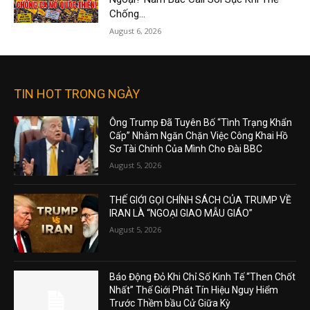
Chống...
August 6, 2026
TIN HOT TRONG NGÀY
Ông Trump Đã Tuyên Bố “Tình Trạng Khẩn
Cấp” Nhằm Ngăn Chặn Việc Công Khai Hồ
Sơ Tài Chính Của Mình Cho Đài BBC
August 5, 2026
THẾ GIỚI GỌI CHÍNH SÁCH CỦA TRUMP VỀ
IRAN LÀ “NGOẠI GIAO MẪU GIÁO”
August 5, 2026
Báo Động Đỏ Khi Chỉ Số Kinh Tế “Then Chốt
Nhất” Thế Giới Phát Tín Hiệu Nguy Hiểm
Trước Thềm bầu Cử Giữa Kỳ