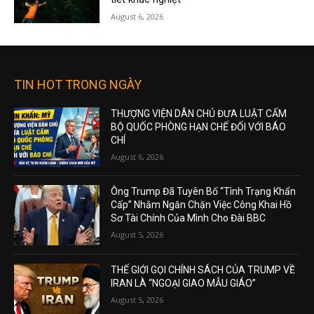
August 6, 2026
TIN HOT TRONG NGÀY
THƯỢNG VIỆN DÂN CHỦ ĐƯA LUẬT CẤM
BỘ QUỐC PHÒNG HẠN CHẾ ĐỐI VỚI BÁO
CHÍ
August 6, 2026
Ông Trump Đã Tuyên Bố “Tình Trạng Khẩn
Cấp” Nhằm Ngăn Chặn Việc Công Khai Hồ
Sơ Tài Chính Của Mình Cho Đài BBC
August 5, 2026
THẾ GIỚI GỌI CHÍNH SÁCH CỦA TRUMP VỀ
IRAN LÀ “NGOẠI GIAO MẪU GIÁO”
August 5, 2026