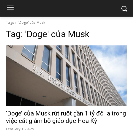
Tags
'Doge' của Musk
Tag:
'Doge' của Musk
‘Doge’ của Musk rút ruột gần 1 tỷ đô la trong
việc cắt giảm bộ giáo dục Hoa Kỳ
February 11, 2025