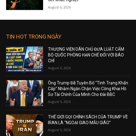
August 6, 2026
TIN HOT TRONG NGÀY
THƯỢNG VIỆN DÂN CHỦ ĐƯA LUẬT CẤM
BỘ QUỐC PHÒNG HẠN CHẾ ĐỐI VỚI BÁO
CHÍ
August 6, 2026
Ông Trump Đã Tuyên Bố “Tình Trạng Khẩn
Cấp” Nhằm Ngăn Chặn Việc Công Khai Hồ
Sơ Tài Chính Của Mình Cho Đài BBC
August 5, 2026
THẾ GIỚI GỌI CHÍNH SÁCH CỦA TRUMP VỀ
IRAN LÀ “NGOẠI GIAO MẪU GIÁO”
August 5, 2026