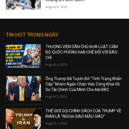
August 8, 2026
TIN HOT TRONG NGÀY
THƯỢNG VIỆN DÂN CHỦ ĐƯA LUẬT CẤM
BỘ QUỐC PHÒNG HẠN CHẾ ĐỐI VỚI BÁO
CHÍ
August 6, 2026
Ông Trump Đã Tuyên Bố “Tình Trạng Khẩn
Cấp” Nhằm Ngăn Chặn Việc Công Khai Hồ
Sơ Tài Chính Của Mình Cho Đài BBC
August 5, 2026
THẾ GIỚI GỌI CHÍNH SÁCH CỦA TRUMP VỀ
IRAN LÀ “NGOẠI GIAO MẪU GIÁO”
August 5, 2026