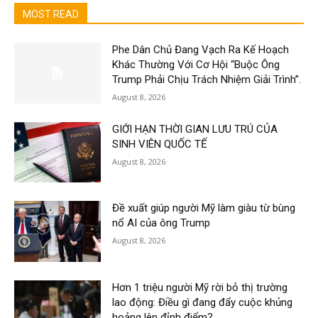
MOST READ
Phe Dân Chủ Đang Vạch Ra Kế Hoạch
Khác Thường Với Cơ Hội “Buộc Ông
Trump Phải Chịu Trách Nhiệm Giải Trình”.
August 8, 2026
GIỚI HẠN THỜI GIAN LƯU TRÚ CỦA
SINH VIÊN QUỐC TẾ
August 8, 2026
Đề xuất giúp người Mỹ làm giàu từ bùng
nổ AI của ông Trump
August 8, 2026
Hơn 1 triệu người Mỹ rời bỏ thị trường
lao động: Điều gì đang đẩy cuộc khủng
hoảng lên đỉnh điểm?