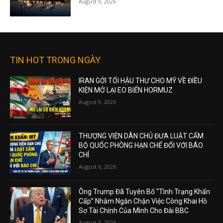
August 9, 2026
TIN HOT TRONG NGÀY
IRAN GỞI TỐI HẬU THƯ CHO MỸ VỀ ĐIỀU
KIỆN MỞ LẠI EO BIỂN HORMUZ
August 9, 2026
THƯỢNG VIỆN DÂN CHỦ ĐƯA LUẬT CẤM
BỘ QUỐC PHÒNG HẠN CHẾ ĐỐI VỚI BÁO
CHÍ
August 6, 2026
Ông Trump Đã Tuyên Bố “Tình Trạng Khẩn
Cấp” Nhằm Ngăn Chặn Việc Công Khai Hồ
Sơ Tài Chính Của Mình Cho Đài BBC
August 5, 2026