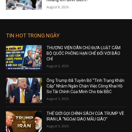
August 8, 2026
TIN HOT TRONG NGÀY
THƯỢNG VIỆN DÂN CHỦ ĐƯA LUẬT CẤM
BỘ QUỐC PHÒNG HẠN CHẾ ĐỐI VỚI BÁO
CHÍ
August 6, 2026
Ông Trump Đã Tuyên Bố “Tình Trạng Khẩn
Cấp” Nhằm Ngăn Chặn Việc Công Khai Hồ
Sơ Tài Chính Của Mình Cho Đài BBC
August 5, 2026
THẾ GIỚI GỌI CHÍNH SÁCH CỦA TRUMP VỀ
IRAN LÀ “NGOẠI GIAO MẪU GIÁO”
August 5, 2026