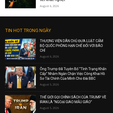
August 6, 2026
TIN HOT TRONG NGÀY
THƯỢNG VIỆN DÂN CHỦ ĐƯA LUẬT CẤM
BỘ QUỐC PHÒNG HẠN CHẾ ĐỐI VỚI BÁO
CHÍ
August 6, 2026
Ông Trump Đã Tuyên Bố “Tình Trạng Khẩn
Cấp” Nhằm Ngăn Chặn Việc Công Khai Hồ
Sơ Tài Chính Của Mình Cho Đài BBC
August 5, 2026
THẾ GIỚI GỌI CHÍNH SÁCH CỦA TRUMP VỀ
IRAN LÀ “NGOẠI GIAO MẪU GIÁO”
August 5, 2026