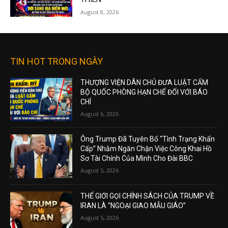
August 8, 2026
TIN HOT TRONG NGÀY
THƯỢNG VIỆN DÂN CHỦ ĐƯA LUẬT CẤM
BỘ QUỐC PHÒNG HẠN CHẾ ĐỐI VỚI BÁO
CHÍ
August 6, 2026
Ông Trump Đã Tuyên Bố “Tình Trạng Khẩn
Cấp” Nhằm Ngăn Chặn Việc Công Khai Hồ
Sơ Tài Chính Của Mình Cho Đài BBC
August 5, 2026
THẾ GIỚI GỌI CHÍNH SÁCH CỦA TRUMP VỀ
IRAN LÀ “NGOẠI GIAO MẪU GIÁO”
August 5, 2026