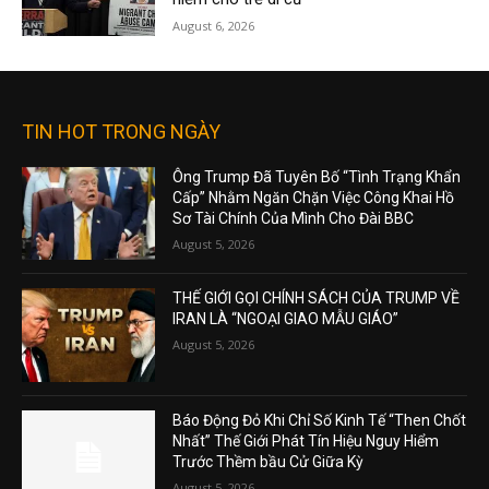
August 6, 2026
TIN HOT TRONG NGÀY
Ông Trump Đã Tuyên Bố “Tình Trạng Khẩn
Cấp” Nhằm Ngăn Chặn Việc Công Khai Hồ
Sơ Tài Chính Của Mình Cho Đài BBC
August 5, 2026
THẾ GIỚI GỌI CHÍNH SÁCH CỦA TRUMP VỀ
IRAN LÀ “NGOẠI GIAO MẪU GIÁO”
August 5, 2026
Báo Động Đỏ Khi Chỉ Số Kinh Tế “Then Chốt
Nhất” Thế Giới Phát Tín Hiệu Nguy Hiểm
Trước Thềm bầu Cử Giữa Kỳ
August 5, 2026