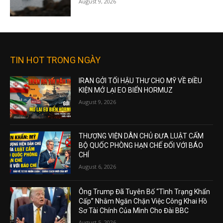
August 9, 2026
TIN HOT TRONG NGÀY
IRAN GỞI TỐI HẬU THƯ CHO MỸ VỀ ĐIỀU
KIỆN MỞ LẠI EO BIỂN HORMUZ
August 9, 2026
THƯỢNG VIỆN DÂN CHỦ ĐƯA LUẬT CẤM
BỘ QUỐC PHÒNG HẠN CHẾ ĐỐI VỚI BÁO
CHÍ
August 6, 2026
Ông Trump Đã Tuyên Bố “Tình Trạng Khẩn
Cấp” Nhằm Ngăn Chặn Việc Công Khai Hồ
Sơ Tài Chính Của Mình Cho Đài BBC
August 5, 2026