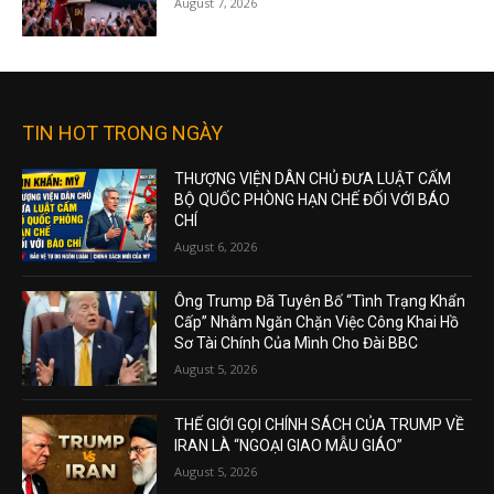
August 7, 2026
TIN HOT TRONG NGÀY
THƯỢNG VIỆN DÂN CHỦ ĐƯA LUẬT CẤM
BỘ QUỐC PHÒNG HẠN CHẾ ĐỐI VỚI BÁO
CHÍ
August 6, 2026
Ông Trump Đã Tuyên Bố “Tình Trạng Khẩn
Cấp” Nhằm Ngăn Chặn Việc Công Khai Hồ
Sơ Tài Chính Của Mình Cho Đài BBC
August 5, 2026
THẾ GIỚI GỌI CHÍNH SÁCH CỦA TRUMP VỀ
IRAN LÀ “NGOẠI GIAO MẪU GIÁO”
August 5, 2026