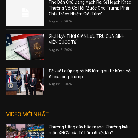
Phe Dân Chủ Đang Vạch Ra Kế Hoạch Khác
Thường Với Cơ Hội “Buộc Ông Trump Phải
Chịu Trách Nhiệm Giải Trình”.
August 8, 2026
GIỚI HẠN THỜI GIAN LƯU TRÚ CỦA SINH
VIÊN QUỐC TẾ
August 8, 2026
Đề xuất giúp người Mỹ làm giàu từ bùng nổ
AI của ông Trump
August 8, 2026
VIDEO MỚI NHẤT
Phương Hằng gây bão mạng, Phường kiểu
mẫu XHCN của Tô Lâm đi về đâu?