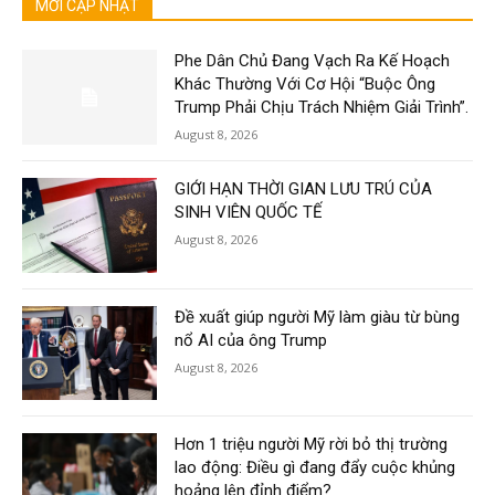
MỚI CẬP NHẬT
Phe Dân Chủ Đang Vạch Ra Kế Hoạch
Khác Thường Với Cơ Hội “Buộc Ông
Trump Phải Chịu Trách Nhiệm Giải Trình”.
August 8, 2026
GIỚI HẠN THỜI GIAN LƯU TRÚ CỦA
SINH VIÊN QUỐC TẾ
August 8, 2026
Đề xuất giúp người Mỹ làm giàu từ bùng
nổ AI của ông Trump
August 8, 2026
Hơn 1 triệu người Mỹ rời bỏ thị trường
lao động: Điều gì đang đẩy cuộc khủng
hoảng lên đỉnh điểm?