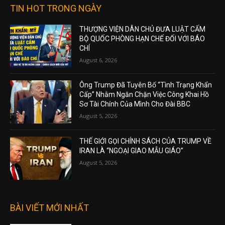
TIN HOT TRONG NGÀY
THƯỢNG VIỆN DÂN CHỦ ĐƯA LUẬT CẤM
BỘ QUỐC PHÒNG HẠN CHẾ ĐỐI VỚI BÁO
CHÍ
August 6, 2026
Ông Trump Đã Tuyên Bố “Tình Trạng Khẩn
Cấp” Nhằm Ngăn Chặn Việc Công Khai Hồ
Sơ Tài Chính Của Mình Cho Đài BBC
August 5, 2026
THẾ GIỚI GỌI CHÍNH SÁCH CỦA TRUMP VỀ
IRAN LÀ “NGOẠI GIAO MẪU GIÁO”
August 5, 2026
BÀI VIẾT MỚI NHẤT