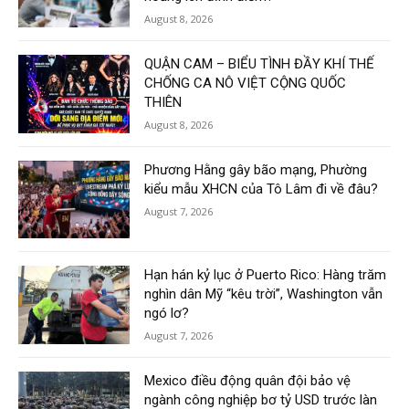
August 8, 2026
QUẬN CAM – BIỂU TÌNH ĐẦY KHÍ THẾ
CHỐNG CA NÔ VIỆT CỘNG QUỐC
THIÊN
August 8, 2026
Phương Hằng gây bão mạng, Phường
kiểu mẫu XHCN của Tô Lâm đi về đâu?
August 7, 2026
Hạn hán kỷ lục ở Puerto Rico: Hàng trăm
nghìn dân Mỹ “kêu trời”, Washington vẫn
ngó lơ?
August 7, 2026
Mexico điều động quân đội bảo vệ
ngành công nghiệp bơ tỷ USD trước làn