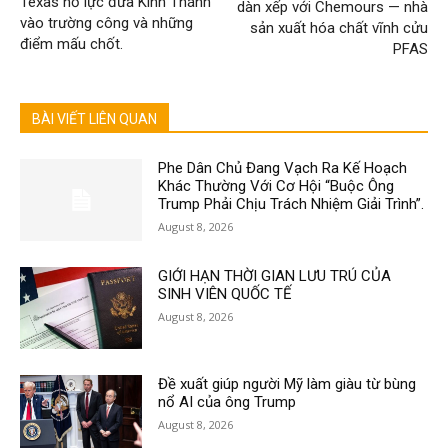
Texas nỗ lực đưa Kinh Thánh
dàn xếp với Chemours — nhà
vào trường công và những
sản xuất hóa chất vĩnh cửu
điểm mấu chốt.
PFAS
BÀI VIẾT LIÊN QUAN
Phe Dân Chủ Đang Vạch Ra Kế Hoạch
Khác Thường Với Cơ Hội “Buộc Ông
Trump Phải Chịu Trách Nhiệm Giải Trình”.
August 8, 2026
GIỚI HẠN THỜI GIAN LƯU TRÚ CỦA
SINH VIÊN QUỐC TẾ
August 8, 2026
Đề xuất giúp người Mỹ làm giàu từ bùng
nổ AI của ông Trump
August 8, 2026