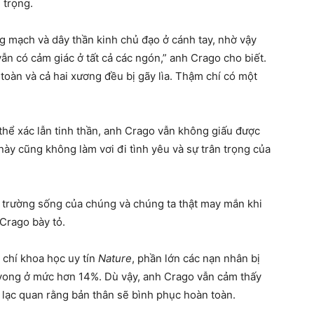
 trọng.
g mạch và dây thần kinh chủ đạo ở cánh tay, nhờ vậy
ẫn có cảm giác ở tất cả các ngón,” anh Crago cho biết.
 toàn và cả hai xương đều bị gãy lìa. Thậm chí có một
hể xác lẫn tinh thần, anh Crago vẫn không giấu được
này cũng không làm vơi đi tình yêu và sự trân trọng của
i trường sống của chúng và chúng ta thật may mắn khi
Crago bày tỏ.
chí khoa học uy tín
Nature
, phần lớn các nạn nhân bị
ử vong ở mức hơn 14%. Dù vậy, anh Crago vẫn cảm thấy
 lạc quan rằng bản thân sẽ bình phục hoàn toàn.