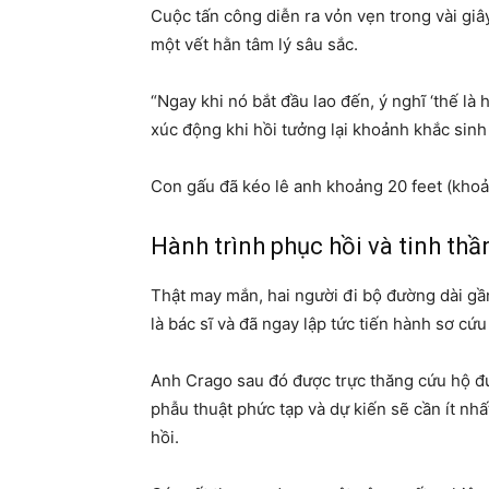
Cuộc tấn công diễn ra vỏn vẹn trong vài giâ
một vết hằn tâm lý sâu sắc.
“Ngay khi nó bắt đầu lao đến, ý nghĩ ‘thế là 
xúc động khi hồi tưởng lại khoảnh khắc sinh 
Con gấu đã kéo lê anh khoảng 20 feet (khoản
Hành trình phục hồi và tinh thầ
Thật may mắn, hai người đi bộ đường dài gần
là bác sĩ và đã ngay lập tức tiến hành sơ cứ
Anh Crago sau đó được trực thăng cứu hộ đư
phẫu thuật phức tạp và dự kiến sẽ cần ít nhất
hồi.