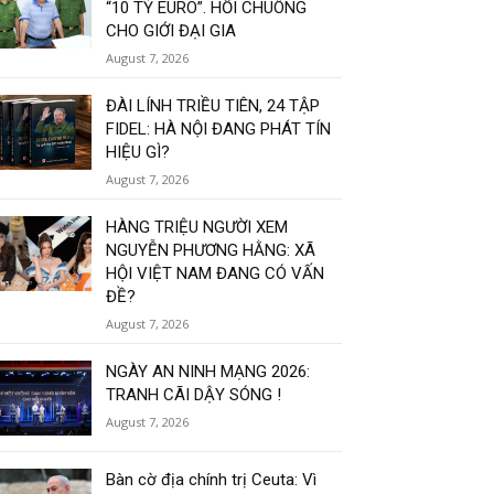
“10 TỶ EURO”. HỒI CHUÔNG
CHO GIỚI ĐẠI GIA
August 7, 2026
ĐÀI LÍNH TRIỀU TIÊN, 24 TẬP
FIDEL: HÀ NỘI ĐANG PHÁT TÍN
HIỆU GÌ?
August 7, 2026
HÀNG TRIỆU NGƯỜI XEM
NGUYỄN PHƯƠNG HẰNG: XÃ
HỘI VIỆT NAM ĐANG CÓ VẤN
ĐỀ?
August 7, 2026
NGÀY AN NINH MẠNG 2026:
TRANH CÃI DẬY SÓNG !
August 7, 2026
Bàn cờ địa chính trị Ceuta: Vì