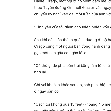
Daniel Crago, một người có niềm đam mê lớn
theo Tuyến đường Grinnell Glacier vào ngày
chuyến kỳ nghỉ kéo dài một tuần của anh với
“Tình yêu của tôi dành cho thiên nhiên vốn đ
Sau khi đã hoàn thành quãng đường đi bộ h
Crago cùng một người bạn đồng hành đang ti
gặp một con gấu con gần lối đi.
“Có thứ gì đó phía bên trái bỗng làm tôi chú
nhớ lại.
Chỉ vài khoảnh khắc sau đó, anh phát hiện 
ở ngay gần đó.
“Cách tôi không quá 15 feet (khoảng 4,5 mét)
con gấu xám trưởng thành rất lớn,” anh Crag