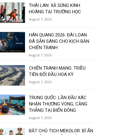
THÁI LAN: XẢ SÚNG KINH
HOÀNG TẠI TRƯỜNG HỌC
August 7, 2026
HÁN QUANG 2026: ĐÀI LOAN
ĐÃ SẴN SÀNG CHO KỊCH BẢN
CHIẾN TRANH
August 7, 2026
CHIẾN TRANH MẠNG: TRIỀU
TIÊN ĐỐI ĐẦU HOA KỲ
August 7, 2026
TRUNG QUỐC: LẦN ĐẦU XÁC
NHẬN THƯƠNG VONG, CĂNG
THẲNG TẠI BIỂN ĐÔNG
August 7, 2026
BẮT CHỦ TỊCH MEKOLOR: BÍ ẨN