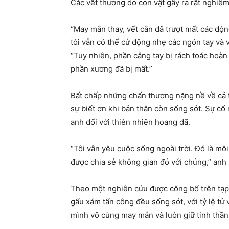
Các vết thương do con vật gây ra rất nghiêm
“May mắn thay, vết cắn đã trượt mất các độn
tôi vẫn có thể cử động nhẹ các ngón tay và v
“Tuy nhiên, phần cẳng tay bị rách toác hoàn
phần xương đã bị mất.”
Bất chấp những chấn thương nặng nề về cả t
sự biết ơn khi bản thân còn sống sót. Sự cố 
anh đối với thiên nhiên hoang dã.
“Tôi vẫn yêu cuộc sống ngoài trời. Đó là mô
được chia sẻ không gian đó với chúng,” anh 
Theo một nghiên cứu được công bố trên tạp 
gấu xám tấn công đều sống sót, với tỷ lệ t
mình vô cùng may mắn và luôn giữ tinh thần