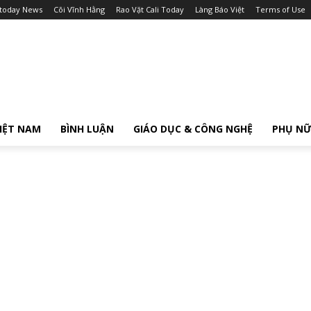
itoday News
Cõi Vĩnh Hằng
Rao Vặt Cali Today
Làng Báo Việt
Terms of Use
IỆT NAM
BÌNH LUẬN
GIÁO DỤC & CÔNG NGHỆ
PHỤ N