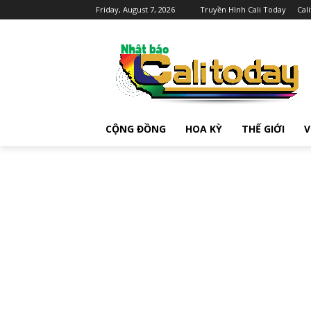
Friday, August 7, 2026
Truyền Hình Cali Today
Cal
CỘNG ĐỒNG
HOA KỲ
THẾ GIỚI
V