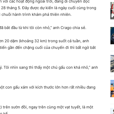
 với các hoạt động ngoài trời, đang di chuyển dọc
 28 tháng 5. Đây được dự kiến là ngày cuối cùng trong
 chuỗi hành trình khám phá thiên nhiên.
ã bắt đầu từ khi tôi còn nhỏ,” anh Crago chia sẻ.
ơn 20 dặm (khoảng 32 km) trong suốt cả tuần, anh
ến gần đến chặng cuối của chuyến đi thì bất ngờ bắt
 ý. Tôi nhìn sang thì thấy một chú gấu con khá nhỏ,” anh
một con gấu xám với kích thước lớn hơn rất nhiều đang
 trên sườn đồi, ngay trên cùng một vạt tuyết, là một
o kể.