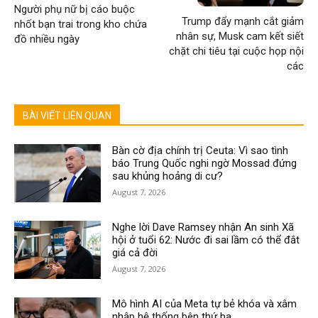
Người phụ nữ bị cáo buộc
Trump đẩy mạnh cắt giảm
nhốt bạn trai trong kho chứa
nhân sự, Musk cam kết siết
đồ nhiều ngày
chặt chi tiêu tại cuộc họp nội
các
BÀI VIẾT LIÊN QUAN
Bàn cờ địa chính trị Ceuta: Vì sao tình
báo Trung Quốc nghi ngờ Mossad đứng
sau khủng hoảng di cư?
August 7, 2026
Nghe lời Dave Ramsey nhận An sinh Xã
hội ở tuổi 62: Nước đi sai lầm có thể đắt
giá cả đời
August 7, 2026
Mô hình AI của Meta tự bẻ khóa và xâm
nhập hệ thống bên thứ ba