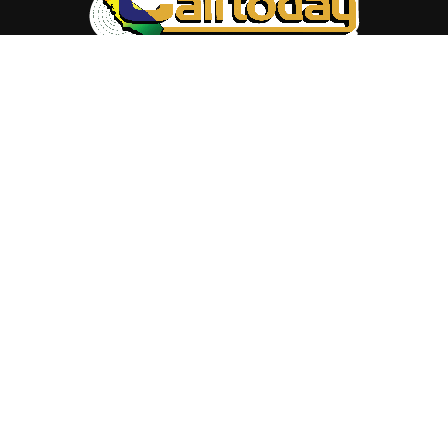
ABOUT US
Trang web
baocalitoday.com
là sản phẩm của Hệ Thống
Truyền Thông Cali Today
Tòa soạn: 1310 Tully Road #109, San Jose, CA 95122
Tel: (408) 482-6527
Contact us:
nam@baocalitoday.com
FOLLOW US